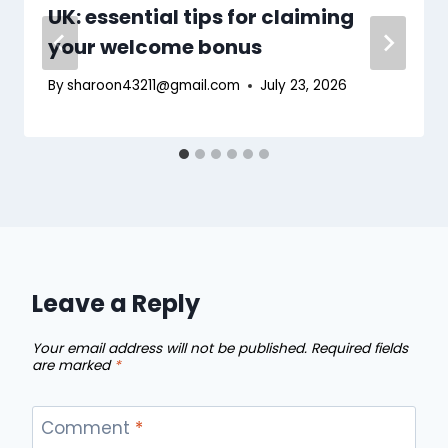
UK: essential tips for claiming
your welcome bonus
By
sharoon43211@gmail.com
July 23, 2026
Leave a Reply
Your email address will not be published.
Required fields
are marked
*
Comment
*