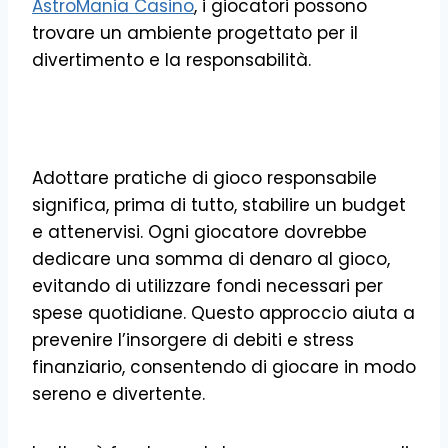
AstroMania Casino
, i giocatori possono
trovare un ambiente progettato per il
divertimento e la responsabilità.
Adottare pratiche di gioco responsabile
significa, prima di tutto, stabilire un budget
e attenervisi. Ogni giocatore dovrebbe
dedicare una somma di denaro al gioco,
evitando di utilizzare fondi necessari per
spese quotidiane. Questo approccio aiuta a
prevenire l’insorgere di debiti e stress
finanziario, consentendo di giocare in modo
sereno e divertente.