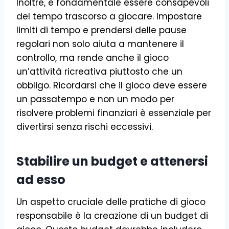
Inoltre, è fondamentale essere consapevoli
del tempo trascorso a giocare. Impostare
limiti di tempo e prendersi delle pause
regolari non solo aiuta a mantenere il
controllo, ma rende anche il gioco
un’attività ricreativa piuttosto che un
obbligo. Ricordarsi che il gioco deve essere
un passatempo e non un modo per
risolvere problemi finanziari è essenziale per
divertirsi senza rischi eccessivi.
Stabilire un budget e attenersi
ad esso
Un aspetto cruciale delle pratiche di gioco
responsabile è la creazione di un budget di