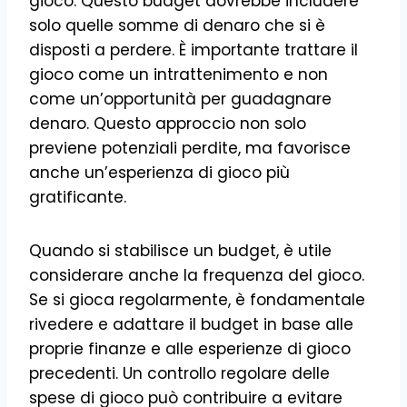
gioco. Questo budget dovrebbe includere
solo quelle somme di denaro che si è
disposti a perdere. È importante trattare il
gioco come un intrattenimento e non
come un’opportunità per guadagnare
denaro. Questo approccio non solo
previene potenziali perdite, ma favorisce
anche un’esperienza di gioco più
gratificante.
Quando si stabilisce un budget, è utile
considerare anche la frequenza del gioco.
Se si gioca regolarmente, è fondamentale
rivedere e adattare il budget in base alle
proprie finanze e alle esperienze di gioco
precedenti. Un controllo regolare delle
spese di gioco può contribuire a evitare