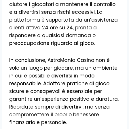
aiutare i giocatori a mantenere il controllo
e a divertirsi senza rischi eccessivi. La
piattaforma è supportata da un’assistenza
clienti attiva 24 ore su 24, pronta a
rispondere a qualsiasi domanda o
preoccupazione riguardo al gioco.
In conclusione, AstroMania Casino non è
solo un luogo per giocare, ma un ambiente
in cui è possibile divertirsi in modo
responsabile. Adottare pratiche di gioco
sicure e consapevoli è essenziale per
garantire un’esperienza positiva e duratura.
Ricordate sempre di divertirvi, ma senza
compromettere il proprio benessere
finanziario e personale.