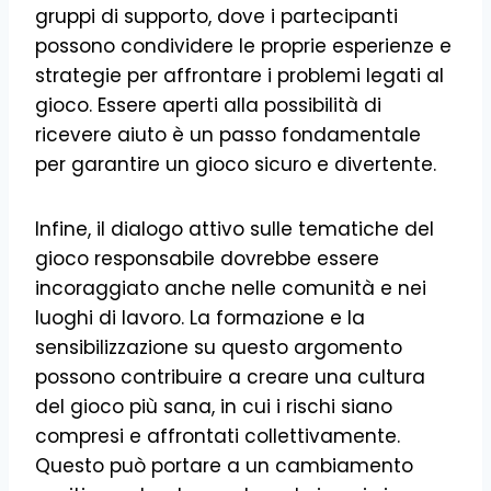
gruppi di supporto, dove i partecipanti
possono condividere le proprie esperienze e
strategie per affrontare i problemi legati al
gioco. Essere aperti alla possibilità di
ricevere aiuto è un passo fondamentale
per garantire un gioco sicuro e divertente.
Infine, il dialogo attivo sulle tematiche del
gioco responsabile dovrebbe essere
incoraggiato anche nelle comunità e nei
luoghi di lavoro. La formazione e la
sensibilizzazione su questo argomento
possono contribuire a creare una cultura
del gioco più sana, in cui i rischi siano
compresi e affrontati collettivamente.
Questo può portare a un cambiamento