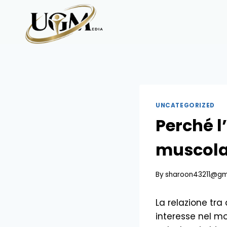
Skip
to
content
UNCATEGORIZED
Perché l
muscola
By
sharoon43211@gm
La relazione tr
interesse nel mo