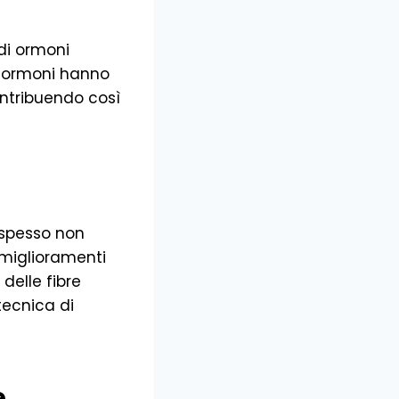
di ormoni
i ormoni hanno
ontribuendo così
 spesso non
miglioramenti
delle fibre
tecnica di
e