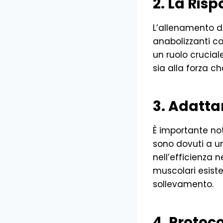
2. La Ris
L’allenamento d
anabolizzanti co
un ruolo crucial
sia alla forza c
3. Adatt
È importante no
sono dovuti a u
nell’efficienza 
muscolari esiste
sollevamento.
4. Protoc