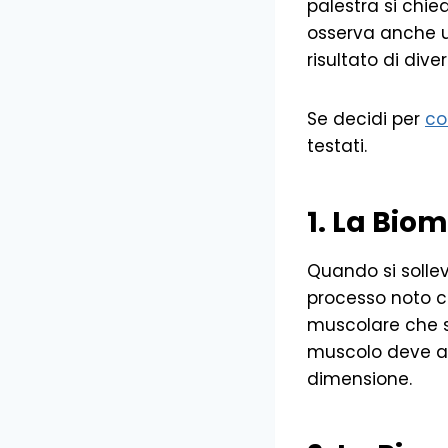
palestra si chie
osserva anche 
risultato di dive
Se decidi per
co
testati.
1. La Bio
Quando si sollev
processo noto c
muscolare che si
muscolo deve af
dimensione.