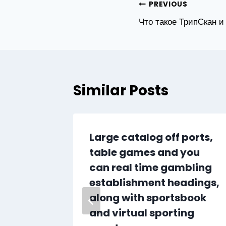
Post
PREVIOUS
Что такое ТрипСкан и
navigation
Similar Posts
Large catalog off ports,
table games and you
m
can real time gambling
establishment headings,
along with sportsbook
and virtual sporting