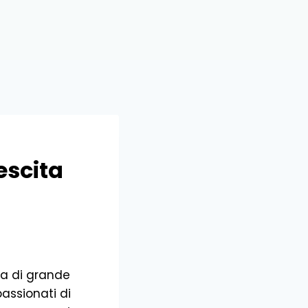
escita
ma di grande
passionati di