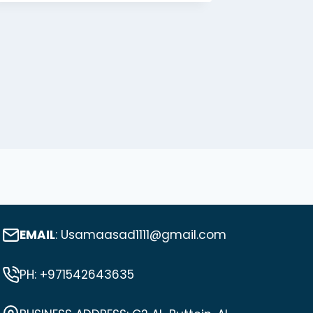
EMAIL
: Usamaasad1111@gmail.com
PH: +971542643635