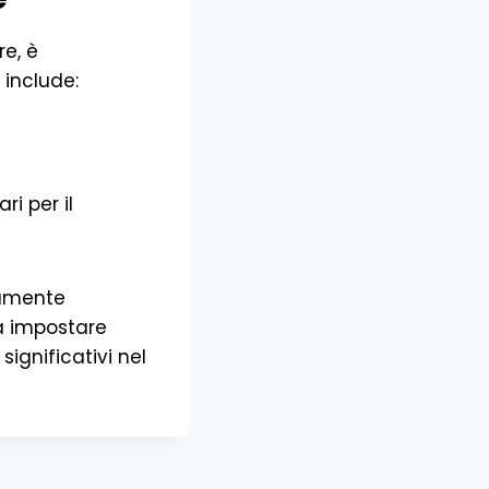
e, è
 include:
i per il
tamente
 a impostare
significativi nel