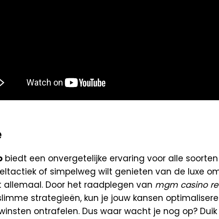
e
o
biedt een onvergetelijke ervaring voor alle soorten 
eltactiek of simpelweg wilt genieten van de luxe om
t allemaal. Door het raadplegen van
mgm casino re
limme strategieën, kun je jouw kansen optimalisere
winsten ontrafelen. Dus waar wacht je nog op? Duik