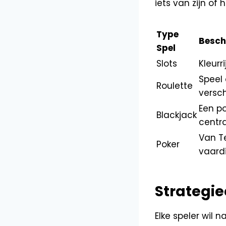
iets van zijn of
Type
Besch
Spel
Slots
Kleurr
Speel 
Roulette
versc
Een po
Blackjack
centra
Van Te
Poker
vaard
Strategie
Elke speler wil n