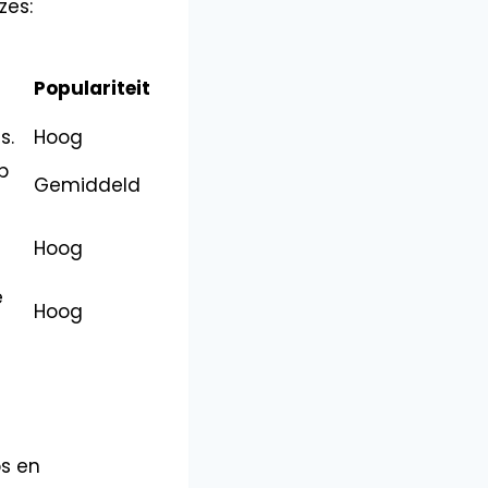
zes:
Populariteit
s.
Hoog
p
Gemiddeld
Hoog
e
Hoog
ps en