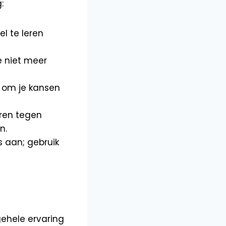
:
l te leren
e niet meer
 om je kansen
eren tegen
n.
s aan; gebruik
gehele ervaring