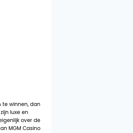
 te winnen, dan
ijn luxe en
igenlijk over de
d van MGM Casino