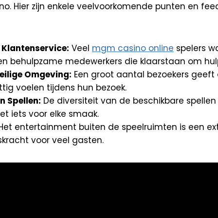
no. Hier zijn enkele veelvoorkomende punten en fee
 Klantenservice:
Veel
mgm casino online
spelers w
e en behulpzame medewerkers die klaarstaan om hulp
eilige Omgeving:
Een groot aantal bezoekers geeft 
ettig voelen tijdens hun bezoek.
n Spellen:
De diversiteit van de beschikbare spelle
t iets voor elke smaak.
Het entertainment buiten de speelruimten is een ex
kracht voor veel gasten.