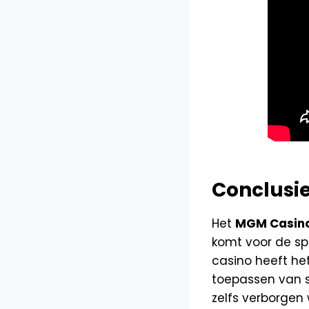
Conclusi
Het
MGM Casin
komt voor de sp
casino heeft he
toepassen van s
zelfs verborgen 