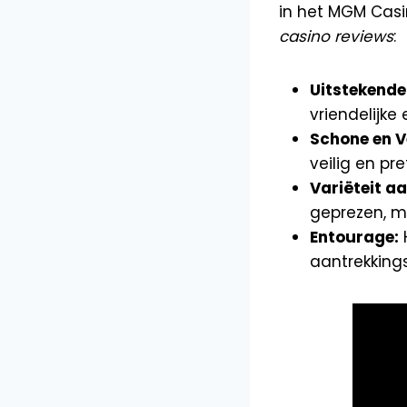
in het MGM Casi
casino reviews
:
Uitstekende
vriendelijk
Schone en V
veilig en pr
Variëteit aa
geprezen, me
Entourage:
aantrekkings