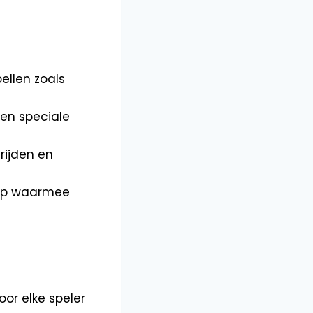
pellen zoals
 en speciale
ijden en
app waarmee
or elke speler