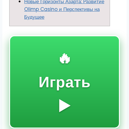
Новые Горизонты Азарта: Развитие
Olimp Casino и Перспективы на
Будущее
🔥
Играть
▶️