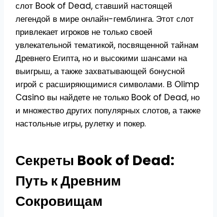
слот Book of Dead, ставший настоящей
легендой в мире онлайн-гемблинга. Этот слот
привлекает игроков не только своей
увлекательной тематикой, посвященной тайнам
Древнего Египта, но и высокими шансами на
выигрыш, а также захватывающей бонусной
игрой с расширяющимися символами. В Olimp
Casino вы найдете не только Book of Dead, но
и множество других популярных слотов, а также
настольные игры, рулетку и покер.
Секреты Book of Dead:
Путь к Древним
Сокровищам