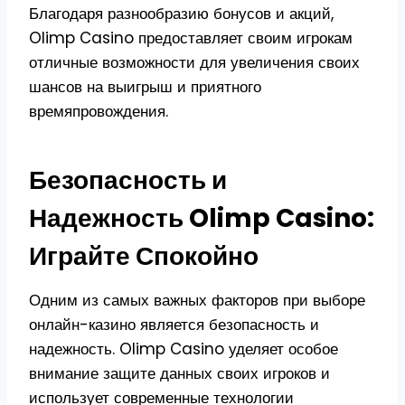
Благодаря разнообразию бонусов и акций,
Olimp Casino предоставляет своим игрокам
отличные возможности для увеличения своих
шансов на выигрыш и приятного
времяпровождения.
Безопасность и
Надежность Olimp Casino:
Играйте Спокойно
Одним из самых важных факторов при выборе
онлайн-казино является безопасность и
надежность. Olimp Casino уделяет особое
внимание защите данных своих игроков и
использует современные технологии