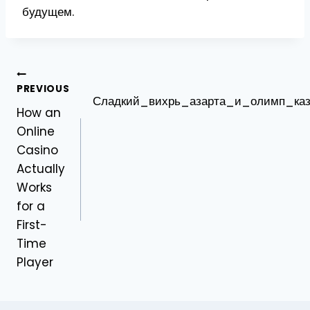
будущем.
Post
PREVIOUS
Сладкий_вихрь_азарта_и_олимп_каз
navigation
How an
Online
Casino
Actually
Works
for a
First-
Time
Player