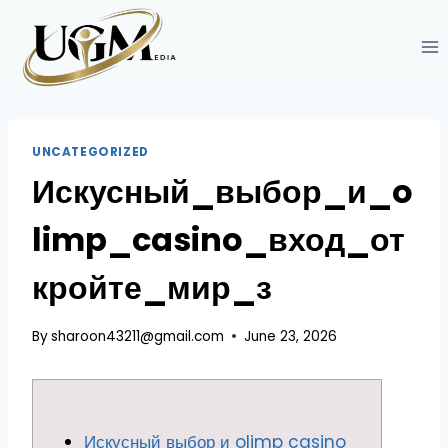
Skip
to
content
UNCATEGORIZED
Искусный_выбор_и_o
limp_casino_вход_от
кройте_мир_з
By
sharoon43211@gmail.com
June 23, 2026
Искусный выбор и olimp casino