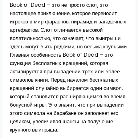
Book of Dead – это не просто слот, это
настоящее приключение, которое переносит
игроков в мир фараонов, пирамид и загадочных
артефактов. Слот отличается высокой
волатильностью, что означает, что выигрыши
здесь могут быть редкими, но весьма крупными.
Главная особенность Book of Dead – это
функция бесплатных вращений, которая
активируется при выпадении трех или более
символов книги. Перед началом бесплатных
вращений случайно выбирается один символ,
который становится расширяющимся во время
бонусной игры. Это значит, что при выпадении
этого символа на барабане он заполняет его
целиком, увеличивая шансы на получение
крупного выигрыша.