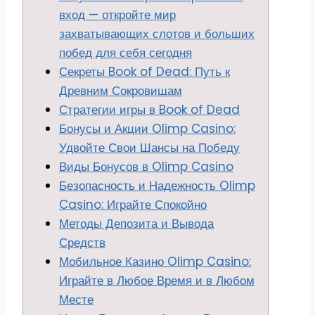
вход — откройте мир
захватывающих слотов и больших
побед для себя сегодня
Секреты Book of Dead: Путь к
Древним Сокровищам
Стратегии игры в Book of Dead
Бонусы и Акции Olimp Casino:
Удвойте Свои Шансы на Победу
Виды Бонусов в Olimp Casino
Безопасность и Надежность Olimp
Casino: Играйте Спокойно
Методы Депозита и Вывода
Средств
Мобильное Казино Olimp Casino:
Играйте в Любое Время и в Любом
Месте