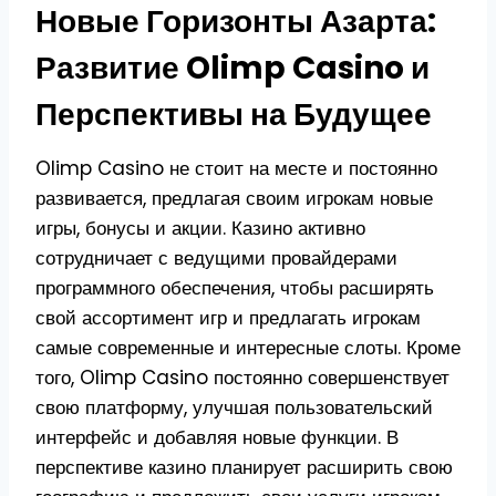
Новые Горизонты Азарта:
Развитие Olimp Casino и
Перспективы на Будущее
Olimp Casino не стоит на месте и постоянно
развивается, предлагая своим игрокам новые
игры, бонусы и акции. Казино активно
сотрудничает с ведущими провайдерами
программного обеспечения, чтобы расширять
свой ассортимент игр и предлагать игрокам
самые современные и интересные слоты. Кроме
того, Olimp Casino постоянно совершенствует
свою платформу, улучшая пользовательский
интерфейс и добавляя новые функции. В
перспективе казино планирует расширить свою