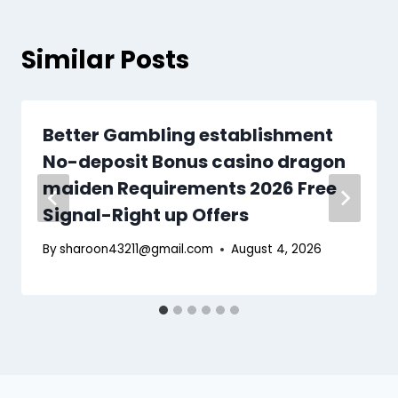
Similar Posts
Better Gambling establishment
No-deposit Bonus casino dragon
maiden Requirements 2026 Free
Signal-Right up Offers
By
sharoon43211@gmail.com
August 4, 2026