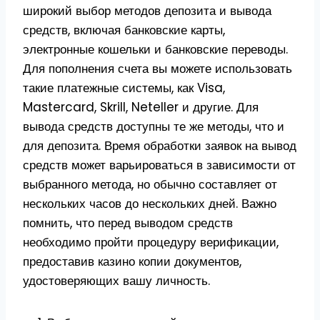
широкий выбор методов депозита и вывода
средств, включая банковские карты,
электронные кошельки и банковские переводы.
Для пополнения счета вы можете использовать
такие платежные системы, как Visa,
Mastercard, Skrill, Neteller и другие. Для
вывода средств доступны те же методы, что и
для депозита. Время обработки заявок на вывод
средств может варьироваться в зависимости от
выбранного метода, но обычно составляет от
нескольких часов до нескольких дней. Важно
помнить, что перед выводом средств
необходимо пройти процедуру верификации,
предоставив казино копии документов,
удостоверяющих вашу личность.