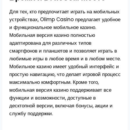
Для тех, кто предпочитает играть на мобильных
устройствах, Olimp Casino предлагает удобное
и функциональное мобильное казино.
Мобильная версия казино полностью
адаптирована для различных типов
смартфонов и планшетов и позволяет играть в
любимые игры в любое время и в любом месте.
Мобильное казино имеет удобный интерфейс и
простую навигацию, что делает игровой процесс
максимально комфортным. Кроме того,
мобильная версия казино поддерживает все
функции и возможности, доступные в
десктопной версии, включая бонусы, акции и
службу поддержки.