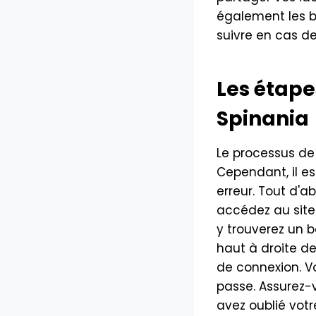
également les b
suivre en cas d
Les étape
Spinania
Le processus de 
Cependant, il es
erreur. Tout d'a
accédez au site 
y trouverez un 
haut à droite d
de connexion. Vo
passe. Assurez-v
avez oublié votr