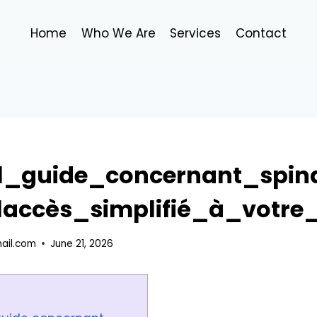
Home
Who We Are
Services
Contact
el_guide_concernant_spin
laccès_simplifié_à_votr
ail.com
June 21, 2026