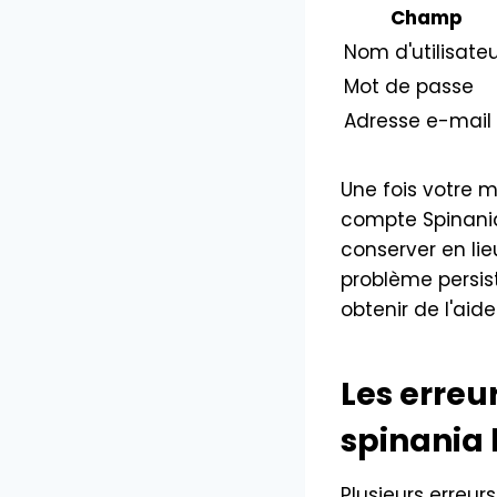
Champ
Nom d'utilisate
Mot de passe
Adresse e-mail
Une fois votre m
compte Spinania 
conserver en lie
problème persist
obtenir de l'aide
Les erreu
spinania 
Plusieurs erreur