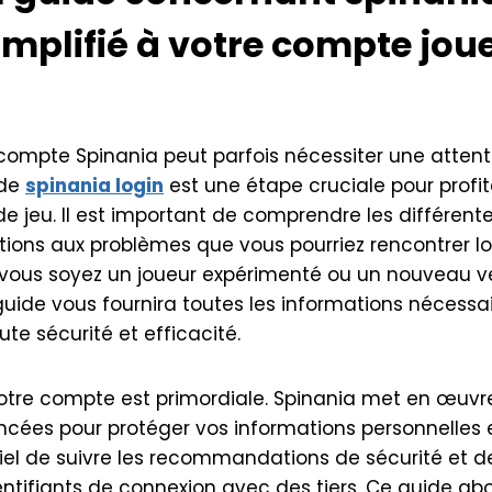
implifié à votre compte jou
compte Spinania peut parfois nécessiter une attenti
 de
spinania login
est une étape cruciale pour profi
de jeu. Il est important de comprendre les différent
tions aux problèmes que vous pourriez rencontrer lo
vous soyez un joueur expérimenté ou un nouveau ve
guide vous fournira toutes les informations nécessa
te sécurité et efficacité.
votre compte est primordiale. Spinania met en œuv
cées pour protéger vos informations personnelles et
iel de suivre les recommandations de sécurité et d
entifiants de connexion avec des tiers. Ce guide ab