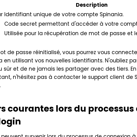
Description
ur
Identifiant unique de votre compte Spinania.
Code secret permettant d'accéder à votre compt
Utilisée pour la récupération de mot de passe et le
ot de passe réinitialisé, vous pourrez vous connecte
en utilisant vos nouvelles identifiants. N'oubliez pa
u sûr et de ne jamais les partager avec des tiers. E
ant, n'hésitez pas à contacter le support client de 
.
rs courantes lors du processus
login
s peuvent survenir lors du processus de connexion à 