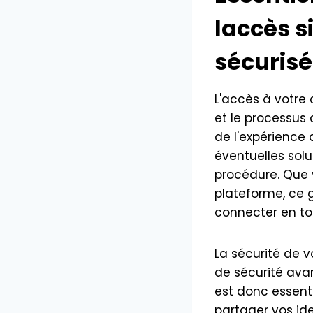
laccès s
sécurisé
L'accès à votre 
et le processus
de l'expérience 
éventuelles solu
procédure. Que 
plateforme, ce 
connecter en tou
La sécurité de 
de sécurité avan
est donc essent
partager vos id