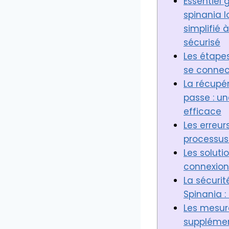
Essentiel
spinania l
simplifié 
sécurisé
Les étape
se connec
La récupé
passe : un
efficace
Les erreur
processus
Les solut
connexion
La sécuri
Spinania :
Les mesur
supplémen