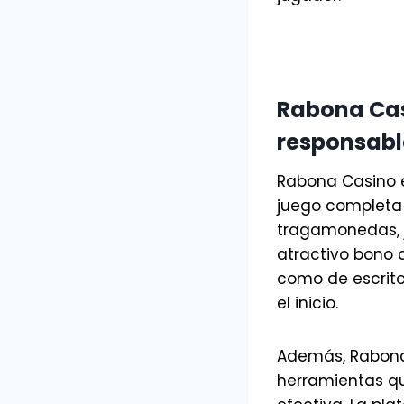
Rabona Cas
responsab
Rabona Casino e
juego completa 
tragamonedas, 
atractivo bono d
como de escrito
el inicio.
Además, Rabona
herramientas qu