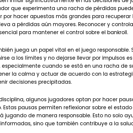
n influir significativamente en las decisiones de j
ador que experimenta una racha de pérdidas puede
ar por hacer apuestas más grandes para recuperar l
eva a pérdidas aún mayores. Reconocer y controla
ncial para mantener el control sobre el bankroll.
mbién juega un papel vital en el juego responsable. 
rse a los límites y no dejarse llevar por impulsos es 
il, especialmente cuando se está en una racha de su
er la calma y actuar de acuerdo con la estrategi
nir decisiones precipitadas.
 disciplina, algunos jugadores optan por hacer paus
. Estas pausas permiten reflexionar sobre el estado 
stá jugando de manera responsable. Esto no solo a
informadas, sino que también contribuye a la salu