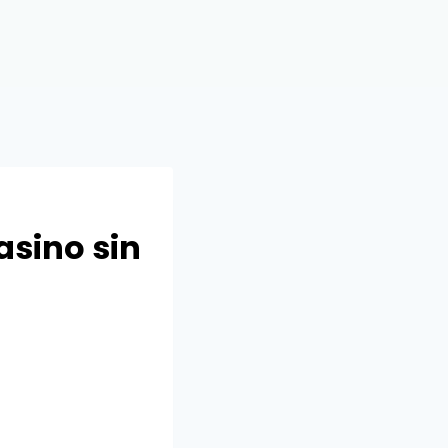
asino sin