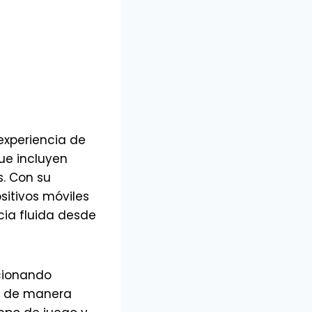
experiencia de
ue incluyen
. Con su
sitivos móviles
cia fluida desde
cionando
ls de manera