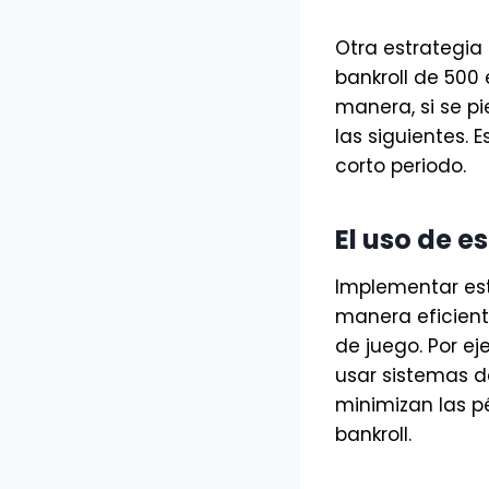
Otra estrategia ú
bankroll de 500 
manera, si se p
las siguientes. 
corto periodo.
El uso de e
Implementar est
manera eficiente
de juego. Por e
usar sistemas d
minimizan las pé
bankroll.