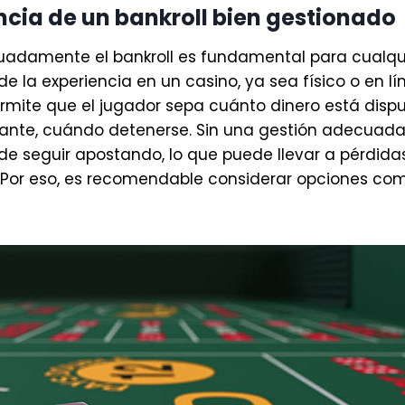
ncia de un bankroll bien gestionado
uadamente el bankroll es fundamental para cualqu
de la experiencia en un casino, ya sea físico o en lí
ermite que el jugador sepa cuánto dinero está dispu
tante, cuándo detenerse. Sin una gestión adecuada,
de seguir apostando, lo que puede llevar a pérdidas
n. Por eso, es recomendable considerar opciones c