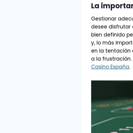
La importa
Gestionar adec
desee disfrutar 
bien definido p
y, lo más impor
en la tentación 
a la frustració
Casino España
.