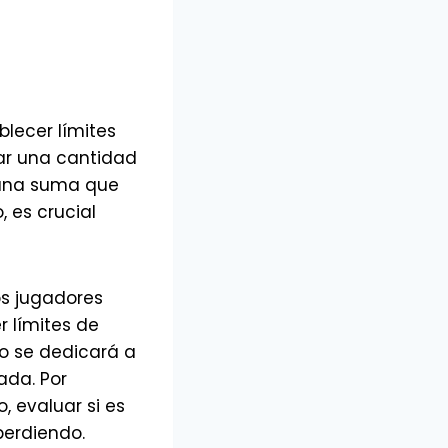
blecer límites
nar una cantidad
 una suma que
, es crucial
os jugadores
r límites de
o se dedicará a
ada. Por
, evaluar si es
erdiendo.