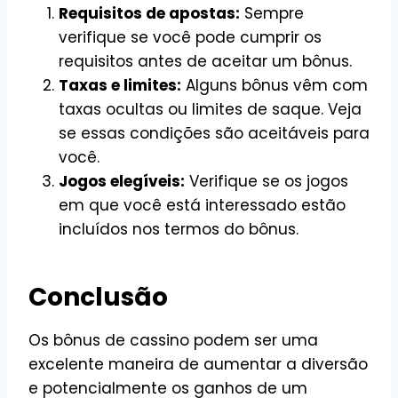
Requisitos de apostas:
Sempre
verifique se você pode cumprir os
requisitos antes de aceitar um bônus.
Taxas e limites:
Alguns bônus vêm com
taxas ocultas ou limites de saque. Veja
se essas condições são aceitáveis para
você.
Jogos elegíveis:
Verifique se os jogos
em que você está interessado estão
incluídos nos termos do bônus.
Conclusão
Os bônus de cassino podem ser uma
excelente maneira de aumentar a diversão
e potencialmente os ganhos de um