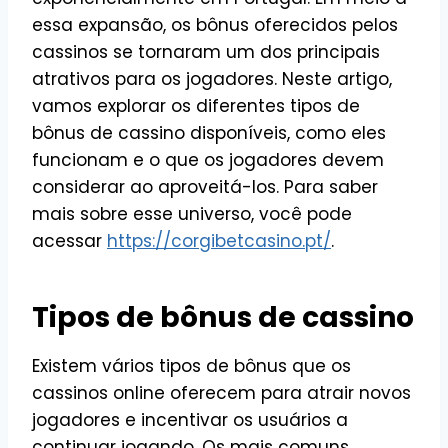
essa expansão, os bônus oferecidos pelos
cassinos se tornaram um dos principais
atrativos para os jogadores. Neste artigo,
vamos explorar os diferentes tipos de
bônus de cassino disponíveis, como eles
funcionam e o que os jogadores devem
considerar ao aproveitá-los. Para saber
mais sobre esse universo, você pode
acessar
https://corgibetcasino.pt/
.
Tipos de bônus de cassino
Existem vários tipos de bônus que os
cassinos online oferecem para atrair novos
jogadores e incentivar os usuários a
continuar jogando. Os mais comuns