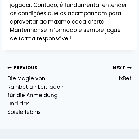
jogador. Contudo, é fundamental entender
as condições que os acompanham para
aproveitar ao máximo cada oferta.
Mantenha-se informado e sempre jogue
de forma responsável!
Post
PREVIOUS
NEXT
Die Magie von
1xBet
navigation
Rainbet Ein Leitfaden
für die Anmeldung
und das
Spielerlebnis