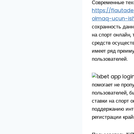
Современные тех
https://flautad
olmaq-ucun-is
сохранность данн
на спорт онлайн,
средств осуществ
имеет ряд преиму
пользователей.
помогает не проп
пользователей, б
ставки на спорт 
поддержанию инте
регистрации край