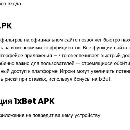
ов входа.
APK
 фильтров на официальном сайте позволяет быстро нах
ть за изменениями коэффициентов. Все функции сайта 
нтерфейсе приложения — что обеспечивает быстрый дос
обенно важно для пользователей — стремящихся обойти
ный доступ к платформе. Игроки могут увеличить поте
ь риски при ставках, используя бонусы на 1xBet.
ия 1xBet APK
приложения не повредит вашему устройству.