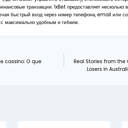
инансовые транзакции. 1xBet предоставляет несколько 
ючая быстрый вход через номер телефона, email или со
сс максимально удобным и гибким.
e cassino: O que
Real Stories from the
a
Losers in Austra