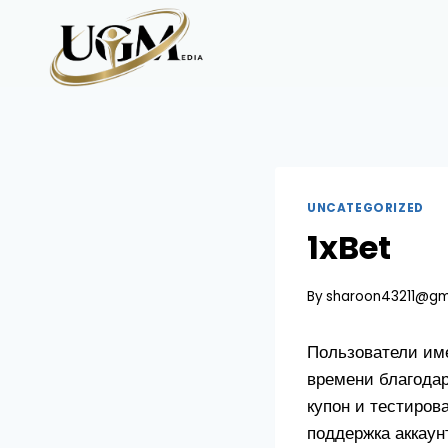
Skip
to
content
UNCATEGORIZED
1xBet
By
sharoon43211@gm
Пользователи им
времени благодар
купон и тестиров
поддержка аккаун