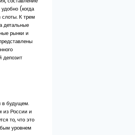
ия, составление
 удобно (когда
 слоты. К трем
а детальные
ные рынки и
 представлены
нного
й депозит
п в будущем.
м из России и
ся то, что это
юбым уровнем