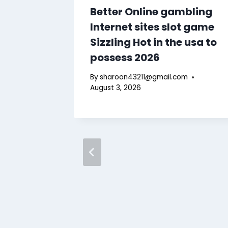
Better Online gambling
ises
Internet sites slot game
more
Sizzling Hot in the usa to
it your
possess 2026
By
sharoon43211@gmail.com
August 3, 2026
m