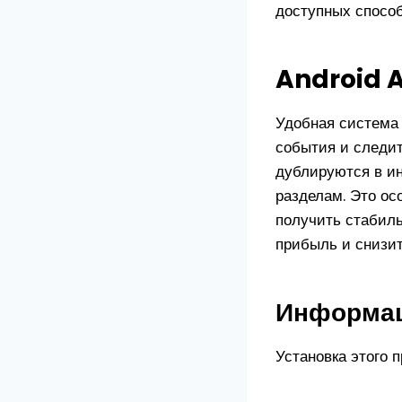
доступных способ
Android 
Удобная система
события и следи
дублируются в и
разделам. Это ос
получить стабиль
прибыль и снизит
Информац
Установка этого 