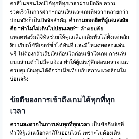
คาสิโนออนไลน์ได้ทุกที่ทุกเวลาผ่านมือถือ ความ
รวดเร็วในการฝาก-ถอนเงินและเกมที่หลากหลายกว่า
บ่อนจริงก็เป็นปัจจัยสำคัญ
คำถามยอดฮิตที่ผู้เล่นสงสัย
คือ “ทำไมไม่เดินไปบ่อนเลย?”
คำตอบคือ
แพลตฟอร์มดิจิทัลช่วยให้คุณเลือกเดิมพันได้ตั้งแต่หลัก
สิบ เรียกใช้ฟีเจอร์ซ้ำได้ทันที และมีโหมดทดลองเล่น
ฟรี ไม่ต้องกลัวเสียเงินก้อนโตก่อนเข้าใจเกม การเล่น
แบบส่วนตัวไม่มีคนจ้อง ทำให้ผู้เล่นรู้สึกผ่อนคลายและ
ควบคุมเงินทุนได้ดีกว่าเมื่อเทียบกับสภาพแวดล้อมใน
บ่อนจริง
ข้อดีของการเข้าถึงเกมได้ทุกที่ทุก
เวลา
ความสะดวกในการเล่นทุกที่ทุกเวลา
เป็นข้อดีหลักที่
ทำให้ผู้เล่นเลือกคาสิโนออนไลน์ เพราะไม่ต้องเดิน