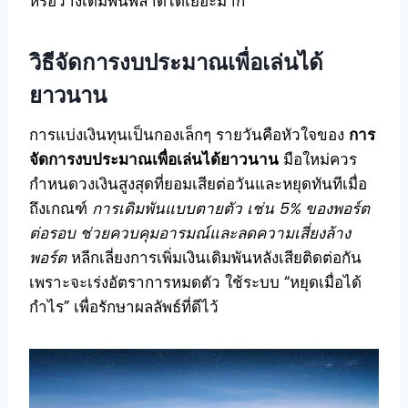
หรือวางเดิมพันพลาดได้เยอะมาก
วิธีจัดการงบประมาณเพื่อเล่นได้
ยาวนาน
การแบ่งเงินทุนเป็นกองเล็กๆ รายวันคือหัวใจของ
การ
จัดการงบประมาณเพื่อเล่นได้ยาวนาน
มือใหม่ควร
กำหนดวงเงินสูงสุดที่ยอมเสียต่อวันและหยุดทันทีเมื่อ
ถึงเกณฑ์
การเดิมพันแบบตายตัว เช่น 5% ของพอร์ต
ต่อรอบ ช่วยควบคุมอารมณ์และลดความเสี่ยงล้าง
พอร์ต
หลีกเลี่ยงการเพิ่มเงินเดิมพันหลังเสียติดต่อกัน
เพราะจะเร่งอัตราการหมดตัว ใช้ระบบ “หยุดเมื่อได้
กำไร” เพื่อรักษาผลลัพธ์ที่ดีไว้