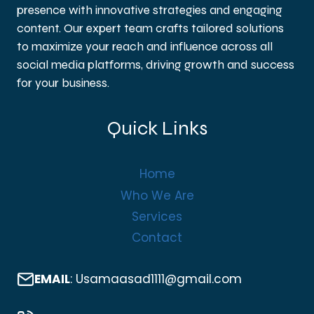
presence with innovative strategies and engaging
content. Our expert team crafts tailored solutions
to maximize your reach and influence across all
social media platforms, driving growth and success
for your business.
Quick Links
Home
Who We Are
Services
Contact
EMAIL
: Usamaasad1111@gmail.com