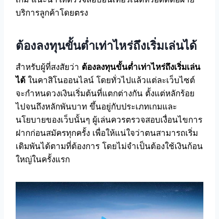
บริการลูกค้าโดยตรง
ต้องลงทุนขั้นต่ำเท่าไหร่ถึงเริ่มเล่นได้
สำหรับผู้ที่สงสัยว่า
ต้องลงทุนขั้นต่ำเท่าไหร่ถึงเริ่มเล่น
ได้
ในคาสิโนออนไลน์ โดยทั่วไปแล้วแต่ละเว็บไซต์
จะกำหนดวงเงินเริ่มต้นที่แตกต่างกัน ตั้งแต่หลักร้อย
ไปจนถึงหลักพันบาท ขึ้นอยู่กับประเภทเกมและ
นโยบายของเว็บนั้นๆ ผู้เล่นควรตรวจสอบเงื่อนไขการ
ฝากก่อนสมัครทุกครั้ง เพื่อให้แน่ใจว่าตนสามารถเริ่ม
เดิมพันได้ตามที่ต้องการ โดยไม่จำเป็นต้องใช้เงินก้อน
ใหญ่ในครั้งแรก