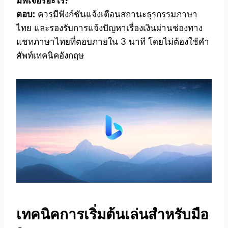
มีฟีเจอร์อะไร?
ตอบ:
ควรมีฟังก์ชันแจ้งเตือนสถานะธุรกรรมภาษา
ไทย และรองรับการแจ้งปัญหาเรื่องเงินผ่านช่องทาง
แชทภาษาไทยที่ตอบภายใน 3 นาที โดยไม่ต้องใช้คำ
ศัพท์เทคนิคอังกฤษ
เทคนิคการเริ่มต้นเล่นสำหรับมือ