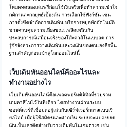
โหมดทดลองเล่นฟรีก่อนใช้เงินจริงเพื่อทำความเข้าใจ
กติกาและกลยุทธ์เบื้องต้น การเลือกใช้ฟังก์ชัน เช่น
การตั้งขีดจำกัดการเดิมพัน หรือการหยุดพักอัตโนมัติ
ช่วยควบคุมความเสี่ยงขณะเพลิดเพลินกับ
ประสบการณ์เสมือนจริงของโต๊ะคาสิโนแบบสด การ
รู้จักจังหวะการวางเดิมพันและวงเงินของตนเองคือพื้น
ฐานสำคัญก่อนเข้าสู่โลกออนไลน์นี้
เว็บเดิมพันออนไลน์คืออะไรและ
ทำงานอย่างไร
เว็บเดิมพันออนไลน์คือแพลตฟอร์มดิจิทัลที่รวบรวม
เกมคาสิโนไว้ในที่เดียว โดยทำงานผ่านระบบ
ซอฟต์แวร์ที่เชื่อมต่อผู้เล่นกับเซิร์ฟเวอร์กลางแบบเรี
ยลไทม์ เมื่อผู้ใช้สมัครและฝากเงิน ระบบจะแปลงยอด
เงินเป็นเครดิตสำหรับวางเดิมพันในเกมต่างๆ เช่น