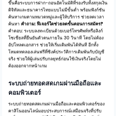
ขึ้นคือระบบการฝาก-ถอนอัตโนมัติที่รองรับทั้งสกุลเงิน
ดิจิทัลและธนาคารไทยแบบไม่มีขั้นต่ำ พร้อมฟังก์ชัน
ค้นหาเกมตามหมวดหมู่และผู้ให้บริการ ช่วยลดเวลา
ค้นหา
คำถาม: ฟีเจอร์ใดช่วยลดขั้นตอนการสมัคร?
คำตอบ: ระบบลงทะเบียนด้วยเบอร์โทรศัพท์หรือลิงก์
โซเชียลที่ยืนยันตัวตนภายใน 30 วินาที โดยไม่ต้อง
อัปโหลดเอกสาร ช่วยให้เริ่มเดิมพันได้ทันที อีกทั้ง
โหมดทดลองเล่นฟรีที่ซิงค์ประวัติการเดิมพันกับบัญชี
จริง ช่วยให้ผู้เล่นปรับกลยุทธ์ก่อนใช้เงินจริงโดยไม่
ต้องออกจากหน้าเกม
ระบบถ่ายทอดสดเกมผ่านมือถือและ
คอมพิวเตอร์
ระบบถ่ายทอดสดเกมผ่านมือถือและคอมพิวเตอร์ของ
คาสิโนออนไลน์มอบประสบการณ์เสมือนจริงที่ปรับ