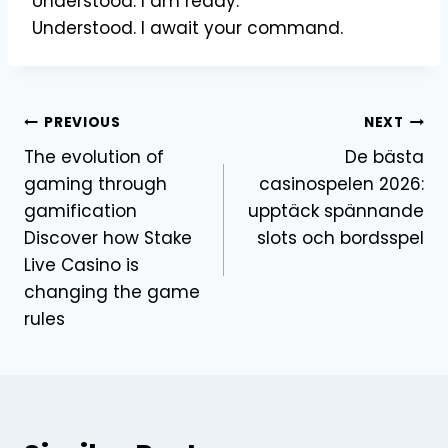
Understood. I am ready.
Understood. I await your command.
Post
PREVIOUS
NEXT
The evolution of
De bästa
navigation
gaming through
casinospelen 2026:
gamification
upptäck spännande
Discover how Stake
slots och bordsspel
Live Casino is
changing the game
rules