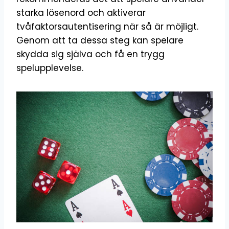
starka lösenord och aktiverar
tvåfaktorsautentisering när så är möjligt.
Genom att ta dessa steg kan spelare
skydda sig själva och få en trygg
spelupplevelse.