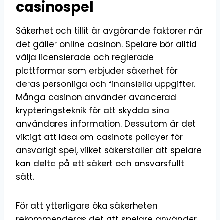
casinospel
Säkerhet och tillit är avgörande faktorer när
det gäller online casinon. Spelare bör alltid
välja licensierade och reglerade
plattformar som erbjuder säkerhet för
deras personliga och finansiella uppgifter.
Många casinon använder avancerad
krypteringsteknik för att skydda sina
användares information. Dessutom är det
viktigt att läsa om casinots policyer för
ansvarigt spel, vilket säkerställer att spelare
kan delta på ett säkert och ansvarsfullt
sätt.
För att ytterligare öka säkerheten
rekommenderas det att spelare använder