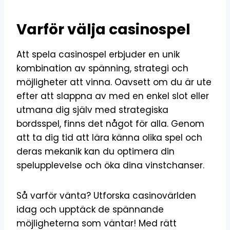
Varför välja casinospel
Att spela casinospel erbjuder en unik
kombination av spänning, strategi och
möjligheter att vinna. Oavsett om du är ute
efter att slappna av med en enkel slot eller
utmana dig själv med strategiska
bordsspel, finns det något för alla. Genom
att ta dig tid att lära känna olika spel och
deras mekanik kan du optimera din
spelupplevelse och öka dina vinstchanser.
Så varför vänta? Utforska casinovärlden
idag och upptäck de spännande
möjligheterna som väntar! Med rätt