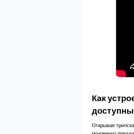
Как устро
доступны
Открывая трипскан
мгновенно предла