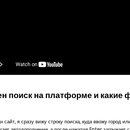
ен поиск на платформе и какие
 сайт, я сразу вижу строку поиска, куда ввожу город ил
гает автодополнение, а после нажатия Enter загружает с