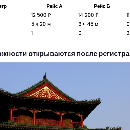
етр
Рейс А
Рейс Б
12 500 ₽
14 200 ₽
1
5 ч 20 м
3 ч 45 м
9
1
0
2
ожности открываются после регистр