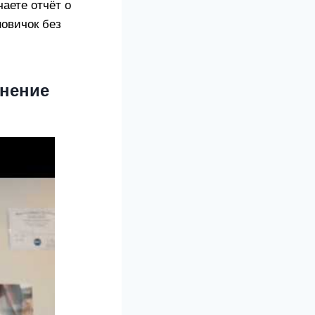
аете отчёт о
новичок без
внение