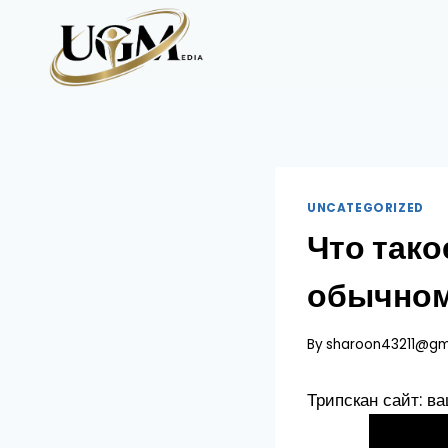
Skip
to
content
UNCATEGORIZED
Что тако
обычном
By
sharoon43211@gm
Трипскан сайт: 