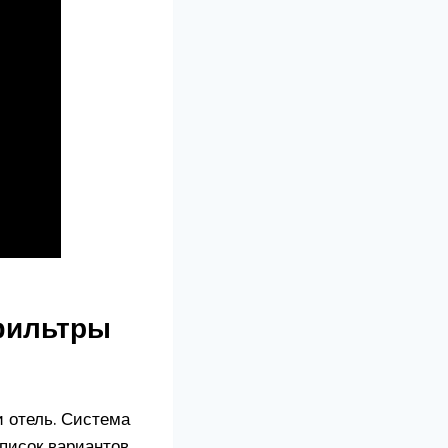
 фильтры
и отель. Система
писок вариантов.