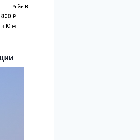
Рейс В
1 800 ₽
 ч 10 м
ации