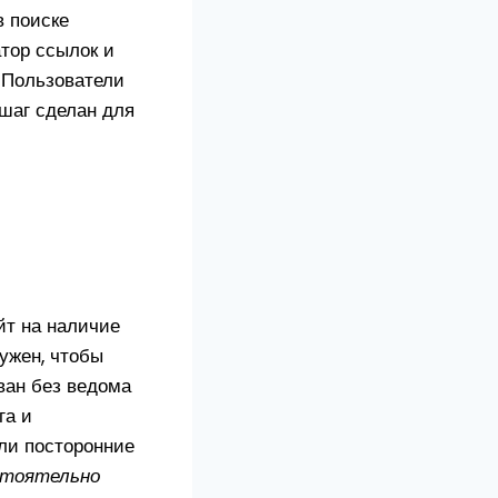
в поиске
атор ссылок и
 Пользователи
 шаг сделан для
йт на наличие
ужен, чтобы
ван без ведома
га и
 ли посторонние
остоятельно