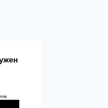
нужен
етов