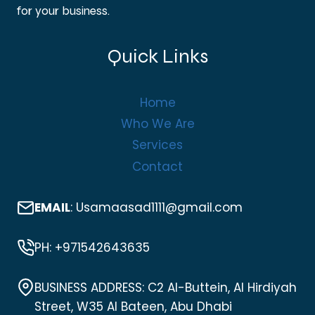
for your business.
Quick Links
Home
Who We Are
Services
Contact
EMAIL
: Usamaasad1111@gmail.com
PH: +971542643635
BUSINESS ADDRESS: C2 Al-Buttein, Al Hirdiyah
Street, W35 Al Bateen, Abu Dhabi