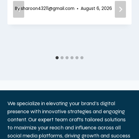
By
sharoon43211@gmail.com
August 6, 2026
We specialize in elevating your brand’s digital
presence with innovative strategies and engaging
content. Our expert team crafts tailored solutions
to maximize your reach and influence across all
social media platforms, driving growth and success