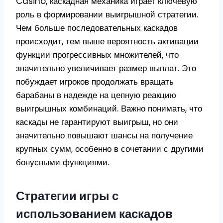
Casino, каскадная механика играет ключевую
роль в формировании выигрышной стратегии.
Чем больше последовательных каскадов
происходит, тем выше вероятность активации
функции прогрессивных множителей, что
значительно увеличивает размер выплат. Это
побуждает игроков продолжать вращать
барабаны в надежде на цепную реакцию
выигрышных комбинаций. Важно понимать, что
каскады не гарантируют выигрыш, но они
значительно повышают шансы на получение
крупных сумм, особенно в сочетании с другими
бонусными функциями.
Стратегии игры с
использованием каскадов