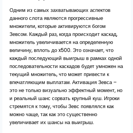
Одним из самых захватывающих аспектов
данного слота являются прогрессивные
множители, которые активируются богом
Зевсом. Каждый раз, когда происходит каскад,
множитель увеличивается на определенную
величину, вплоть до x500. Это означает, что
каждый последующий выигрыш в рамках одной
последовательности каскадов будет умножен на
текущий множитель, что может привести к
впечатляющим выплатам. Активация Зевса –
это не только визуально эффектный момент, но
и реальный шанс сорвать крупный куш. Игроки
стремятся к тому, чтобы Зевс появлялся как
можно чаще, так как это существенно
увеличивает их шансы на выигрыш.