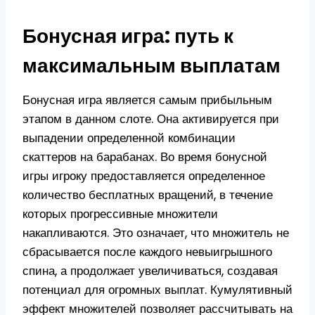
Бонусная игра: путь к
максимальным выплатам
Бонусная игра является самым прибыльным
этапом в данном слоте. Она активируется при
выпадении определенной комбинации
скаттеров на барабанах. Во время бонусной
игры игроку предоставляется определенное
количество бесплатных вращений, в течение
которых прогрессивные множители
накапливаются. Это означает, что множитель не
сбрасывается после каждого невыигрышного
спина, а продолжает увеличиваться, создавая
потенциал для огромных выплат. Кумулятивный
эффект множителей позволяет рассчитывать на