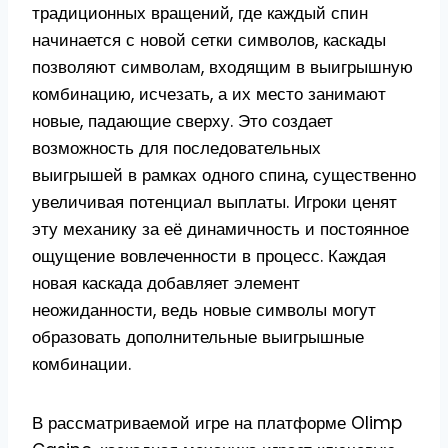
традиционных вращений, где каждый спин
начинается с новой сетки символов, каскады
позволяют символам, входящим в выигрышную
комбинацию, исчезать, а их место занимают
новые, падающие сверху. Это создает
возможность для последовательных
выигрышей в рамках одного спина, существенно
увеличивая потенциал выплаты. Игроки ценят
эту механику за её динамичность и постоянное
ощущение вовлеченности в процесс. Каждая
новая каскада добавляет элемент
неожиданности, ведь новые символы могут
образовать дополнительные выигрышные
комбинации.
В рассматриваемой игре на платформе Olimp