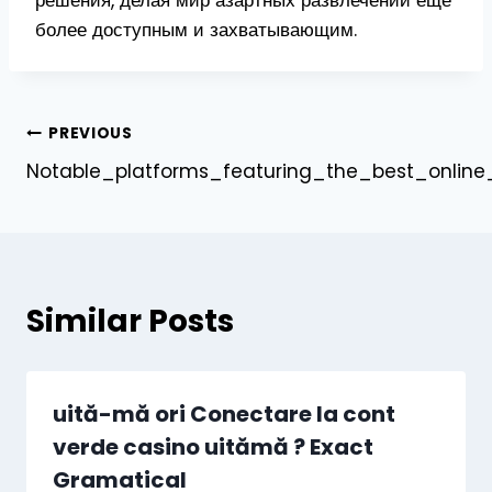
более доступным и захватывающим.
Post
PREVIOUS
Notable_platforms_featuring_the_best_onlin
navigation
Similar Posts
uită-mă ori Conectare la cont
verde casino uitămă ? Exact
Gramatical