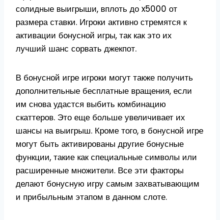
солидные выигрыши, вплоть до x5000 от
размера ставки. Игроки активно стремятся к
активации бонусной игры, так как это их
лучший шанс сорвать джекпот.
В бонусной игре игроки могут также получить
дополнительные бесплатные вращения, если
им снова удастся выбить комбинацию
скаттеров. Это еще больше увеличивает их
шансы на выигрыш. Кроме того, в бонусной игре
могут быть активированы другие бонусные
функции, такие как специальные символы или
расширенные множители. Все эти факторы
делают бонусную игру самым захватывающим
и прибыльным этапом в данном слоте.