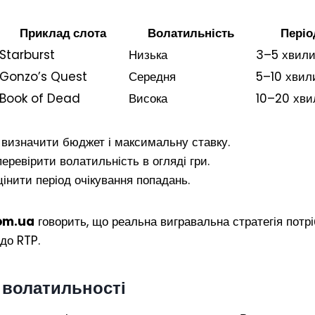
Приклад слота
Волатильність
Періо
Starburst
Низька
3–5 хвил
Gonzo’s Quest
Середня
5–10 хвил
Book of Dead
Висока
10–20 хви
 визначити бюджет і максимальну ставку.
перевірити волатильність в огляді гри.
оцінити період очікування попадань.
om.ua
говорить, що реальна вигравальна стратегія потрі
 до RTP.
 волатильності