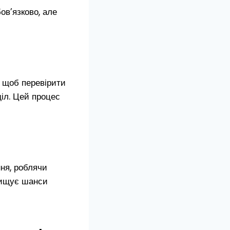
ов’язково, але
, щоб перевірити
діл. Цей процес
ня, роблячи
двищує шанси