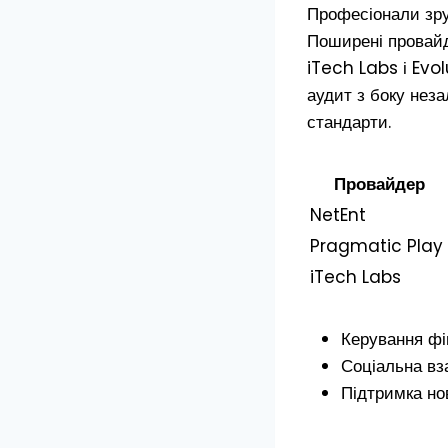
Професіонали зру
Поширені провайд
iTech Labs і Evo
аудит з боку неза
стандарти.
Провайдер
NetEnt
Pragmatic Play
iTech Labs
Керування фі
Соціальна вз
Підтримка но