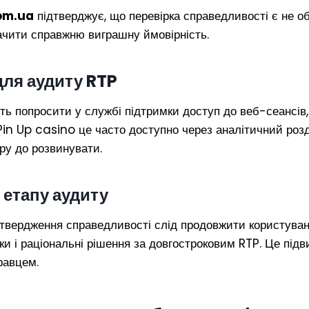
om.ua
підтверджує, що перевірка справедливості є не об
ачити справжню виграшну ймовірність.
для аудиту RTP
ть попросити у службі підтримки доступ до веб-сеансів
 Pin Up casino це часто доступно через аналітичний роз
ру до розвинувати.
 етапу аудиту
ідтвердження справедливості слід продовжити користуван
ки і раціональні рішення за довгостроковим RTP. Це пі
равцем.