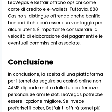
LeoVegas e Betfair offrono opzioni come
carte di credito e e-wallets. Tuttavia, 888
Casino si distingue offrendo anche bonifici
bancari, il che può essere un vantaggio per
alcuni utenti. È importante considerare la
velocità di elaborazione dei pagamenti e le
eventuali commissioni associate.
Conclusione
In conclusione, la scelta di una piattaforma
per i tornei da seguire su casinò online non
AAMS dipende molto dalle tue preferenze
personali. Se ami le slot, LeoVegas potrebbe
essere l’opzione migliore. Se invece
preferisci il poker, Betfair ti offrirà tornei più