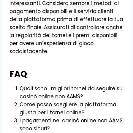
interessanti. Considera sempre i metodi di
pagamento disponibili e il servizio clienti
della piattaforma prima di effettuare la tua
scelta finale. Assicurati di controllare anche
la regolarità dei tornei e i premi disponibili
per avere un’esperienza di gioco
soddisfacente.
FAQ
Quali sono i migliori tornei da seguire su
casinò online non AAMS?
Come posso scegliere la piattaforma
giusta per i tornei online?
I pagamenti nei casinò online non AAMS
sono sicuri?