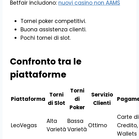
Betfair includono:
nuovi casino non AAMS
Tornei poker competitivi.
Buona assistenza clienti.
Pochi tornei di slot.
Confronto tra le
piattaforme
Torni
Torni
Servizio
Piattaforma
di
Pagame
di Slot
Clienti
Poker
Carte di
Alta
Bassa
LeoVegas
Ottimo
Credito,
Varietà
Varietà
Wallets