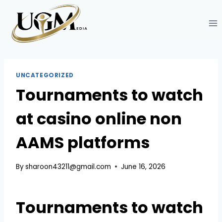
Skip
to
content
UNCATEGORIZED
Tournaments to watch
at casino online non
AAMS platforms
By
sharoon43211@gmail.com
June 16, 2026
Tournaments to watch