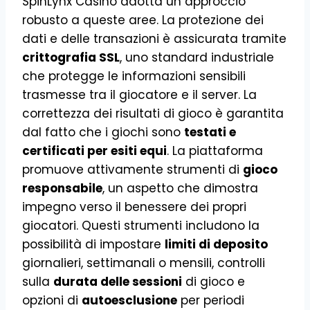
SpinLynx Casino adotta un approccio
robusto a queste aree. La protezione dei
dati e delle transazioni è assicurata tramite
crittografia SSL
, uno standard industriale
che protegge le informazioni sensibili
trasmesse tra il giocatore e il server. La
correttezza dei risultati di gioco è garantita
dal fatto che i giochi sono
testati e
certificati per esiti equi
. La piattaforma
promuove attivamente strumenti di
gioco
responsabile
, un aspetto che dimostra
impegno verso il benessere dei propri
giocatori. Questi strumenti includono la
possibilità di impostare
limiti di deposito
giornalieri, settimanali o mensili, controlli
sulla
durata delle sessioni
di gioco e
opzioni di
autoesclusione
per periodi