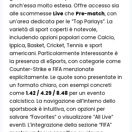
anch’essa molto estesa. Offre accesso sia
alle scommesse
Live
che
Pre-match
, con
un’area dedicata per le “Top Parlays”. La
varietà di sport coperti è notevole,
includendo opzioni popolari come Calcio,
Ippica, Basket, Cricket, Tennis e sport
americani. Particolarmente interessante è
la presenza di eSports, con categorie come
Counter-Strike e FIFA menzionate
esplicitamente. Le quote sono presentate in
un formato chiaro, con esempi concreti
come
1.42 / 4.29 / 8.48
per un evento
calcistico. La navigazione all’interno dello
sportsbook è intuitiva, con opzioni per
salvare “Favorites” o visualizzare “All Live”
eventi. L’integrazione della sezione “FIFA”