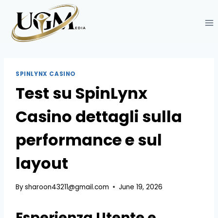
Skip
to
content
SPINLYNX CASINO
Test su SpinLynx
Casino dettagli sulla
performance e sul
layout
By
sharoon43211@gmail.com
June 19, 2026
Esperienza Utente e