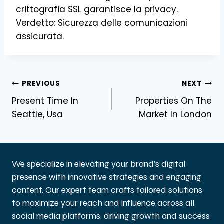
crittografia SSL garantisce la privacy.
Verdetto: Sicurezza delle comunicazioni
assicurata.
Post
PREVIOUS
NEXT
Present Time In
Properties On The
navigation
Seattle, Usa
Market In London
We specialize in elevating your brand’s digital
presence with innovative strategies and engaging
content. Our expert team crafts tailored solutions
to maximize your reach and influence across all
social media platforms, driving growth and success