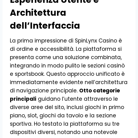
Architettura
dell’Interfaccia
La prima impressione di SpinLynx Casino è
di ordine e accessibilità. La piattaforma si
presenta come una soluzione combinata,
integrando in modo pulito le sezioni casinò
e sportsbook. Questo approccio unificato è
immediatamente evidente nell’architettura
di navigazione principale.
Otto categorie
principali
guidano l’utente attraverso le
diverse aree del sito, inclusi giochi in primo
piano, slot, giochi da tavolo e la sezione
sportiva. Ho testato la piattaforma su tre
dispositivi diversi, notando una notevole