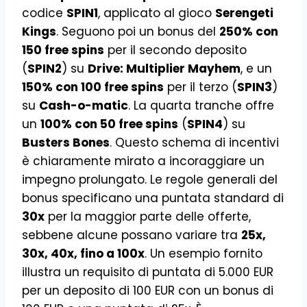
codice
SPIN1
, applicato al gioco
Serengeti
Kings
. Seguono poi un bonus del
250% con
150 free spins
per il secondo deposito
(
SPIN2
) su
Drive: Multiplier Mayhem
, e un
150% con 100 free spins
per il terzo (
SPIN3
)
su
Cash-o-matic
. La quarta tranche offre
un
100% con 50 free spins
(
SPIN4
) su
Busters Bones
. Questo schema di incentivi
è chiaramente mirato a incoraggiare un
impegno prolungato. Le regole generali del
bonus specificano una puntata standard di
30x
per la maggior parte delle offerte,
sebbene alcune possano variare tra
25x,
30x, 40x, fino a 100x
. Un esempio fornito
illustra un requisito di puntata di 5.000 EUR
per un deposito di 100 EUR con un bonus di