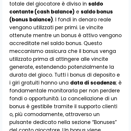
totale del giocatore è diviso in
saldo
contante (cash balance)
e
saldo bonus
(bonus balance)
. I fondi in denaro reale
vengono utilizzati per primi. Le vincite
ottenute mentre un bonus è attivo vengono
accreditate nel saldo bonus. Questo
meccanismo assicura che il bonus venga
utilizzato prima di attingere alle vincite
generate, estendendo potenzialmente la
durata del gioco. Tutti i bonus di deposito e
i giri gratuiti hanno una
data di scadenza
; è
fondamentale monitorarla per non perdere
fondi o opportunità. La cancellazione di un
bonus è gestibile tramite il supporto clienti
o, più comodamente, attraverso un
pulsante dedicato nella sezione “Bonuses”
del conto giocatore. Un bonus viene