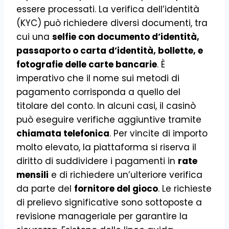
essere processati. La verifica dell’identità
(KYC) può richiedere diversi documenti, tra
cui una
selfie con documento d’identità,
passaporto o carta d’identità, bollette, e
fotografie delle carte bancarie
. È
imperativo che il nome sui metodi di
pagamento corrisponda a quello del
titolare del conto. In alcuni casi, il casinò
può eseguire verifiche aggiuntive tramite
chiamata telefonica
. Per vincite di importo
molto elevato, la piattaforma si riserva il
diritto di suddividere i pagamenti in
rate
mensili
e di richiedere un’ulteriore verifica
da parte del
fornitore del gioco
. Le richieste
di prelievo significative sono sottoposte a
revisione manageriale per garantire la