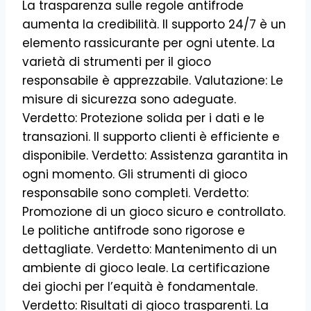
La trasparenza sulle regole antifrode
aumenta la credibilità. Il supporto 24/7 è un
elemento rassicurante per ogni utente. La
varietà di strumenti per il gioco
responsabile è apprezzabile. Valutazione: Le
misure di sicurezza sono adeguate.
Verdetto: Protezione solida per i dati e le
transazioni. Il supporto clienti è efficiente e
disponibile. Verdetto: Assistenza garantita in
ogni momento. Gli strumenti di gioco
responsabile sono completi. Verdetto:
Promozione di un gioco sicuro e controllato.
Le politiche antifrode sono rigorose e
dettagliate. Verdetto: Mantenimento di un
ambiente di gioco leale. La certificazione
dei giochi per l’equità è fondamentale.
Verdetto: Risultati di gioco trasparenti. La