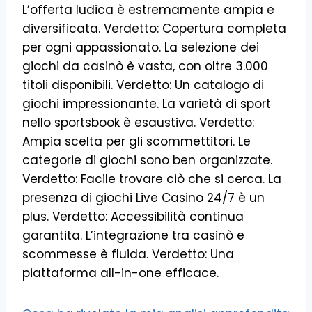
L’offerta ludica è estremamente ampia e
diversificata. Verdetto: Copertura completa
per ogni appassionato. La selezione dei
giochi da casinò è vasta, con oltre 3.000
titoli disponibili. Verdetto: Un catalogo di
giochi impressionante. La varietà di sport
nello sportsbook è esaustiva. Verdetto:
Ampia scelta per gli scommettitori. Le
categorie di giochi sono ben organizzate.
Verdetto: Facile trovare ciò che si cerca. La
presenza di giochi Live Casino 24/7 è un
plus. Verdetto: Accessibilità continua
garantita. L’integrazione tra casinò e
scommesse è fluida. Verdetto: Una
piattaforma all-in-one efficace.