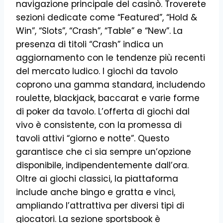
navigazione principale del casinò. Troverete
sezioni dedicate come “Featured”, “Hold &
Win”, “Slots”, “Crash”, “Table” e “New”. La
presenza di titoli “Crash” indica un
aggiornamento con le tendenze più recenti
del mercato ludico. I giochi da tavolo
coprono una gamma standard, includendo
roulette, blackjack, baccarat e varie forme
di poker da tavolo. L’offerta di giochi dal
vivo è consistente, con la promessa di
tavoli attivi “giorno e notte”. Questo
garantisce che ci sia sempre un’opzione
disponibile, indipendentemente dall’ora.
Oltre ai giochi classici, la piattaforma
include anche bingo e gratta e vinci,
ampliando l’attrattiva per diversi tipi di
giocatori. La sezione sportsbook è