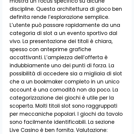
mostra un focus specifico su alcune
discipline. Questa architettura di gioco ben
definita rende l’esplorazione semplice.
L’utente può passare rapidamente da una
categoria di slot a un evento sportivo dal
vivo. La presentazione dei titoli è chiara,
spesso con anteprime grafiche
accattivanti. L’ampiezza dell’offerta è
indubbiamente uno dei punti di forza. La
possibilità di accedere sia a migliaia di slot
che a un bookmaker completo in un unico
account è una comodità non da poco. La
categorizzazione dei giochi è utile per la
scoperta. Molti titoli slot sono raggruppati
per meccaniche popolari. I giochi da tavolo
sono facilmente identificabili. La sezione
Live Casino è ben fornita. Valutazione: