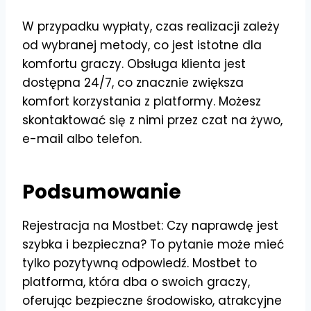
W przypadku wypłaty, czas realizacji zależy
od wybranej metody, co jest istotne dla
komfortu graczy. Obsługa klienta jest
dostępna 24/7, co znacznie zwiększa
komfort korzystania z platformy. Możesz
skontaktować się z nimi przez czat na żywo,
e-mail albo telefon.
Podsumowanie
Rejestracja na Mostbet: Czy naprawdę jest
szybka i bezpieczna? To pytanie może mieć
tylko pozytywną odpowiedź. Mostbet to
platforma, która dba o swoich graczy,
oferując bezpieczne środowisko, atrakcyjne