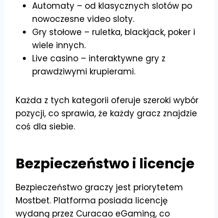
Automaty – od klasycznych slotów po
nowoczesne video sloty.
Gry stołowe – ruletka, blackjack, poker i
wiele innych.
Live casino – interaktywne gry z
prawdziwymi krupierami.
Każda z tych kategorii oferuje szeroki wybór
pozycji, co sprawia, że każdy gracz znajdzie
coś dla siebie.
Bezpieczeństwo i licencje
Bezpieczeństwo graczy jest priorytetem
Mostbet. Platforma posiada licencję
wydaną przez Curacao eGaming, co