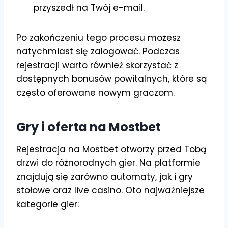
przyszedł na Twój e-mail.
Po zakończeniu tego procesu możesz
natychmiast się zalogować. Podczas
rejestracji warto również skorzystać z
dostępnych bonusów powitalnych, które są
często oferowane nowym graczom.
Gry i oferta na Mostbet
Rejestracja na Mostbet otworzy przed Tobą
drzwi do różnorodnych gier. Na platformie
znajdują się zarówno automaty, jak i gry
stołowe oraz live casino. Oto najważniejsze
kategorie gier: