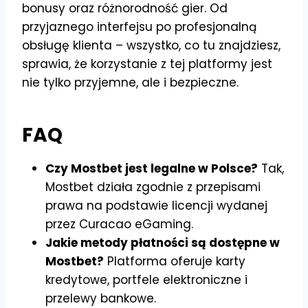
bonusy oraz różnorodność gier. Od
przyjaznego interfejsu po profesjonalną
obsługę klienta – wszystko, co tu znajdziesz,
sprawia, że korzystanie z tej platformy jest
nie tylko przyjemne, ale i bezpieczne.
FAQ
Czy Mostbet jest legalne w Polsce?
Tak,
Mostbet działa zgodnie z przepisami
prawa na podstawie licencji wydanej
przez Curacao eGaming.
Jakie metody płatności są dostępne w
Mostbet?
Platforma oferuje karty
kredytowe, portfele elektroniczne i
przelewy bankowe.