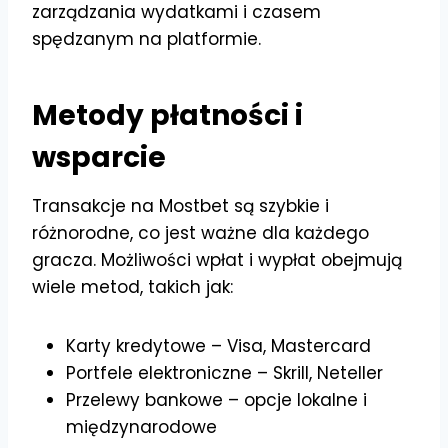
zarządzania wydatkami i czasem
spędzanym na platformie.
Metody płatności i
wsparcie
Transakcje na Mostbet są szybkie i
różnorodne, co jest ważne dla każdego
gracza. Możliwości wpłat i wypłat obejmują
wiele metod, takich jak:
Karty kredytowe – Visa, Mastercard
Portfele elektroniczne – Skrill, Neteller
Przelewy bankowe – opcje lokalne i
międzynarodowe