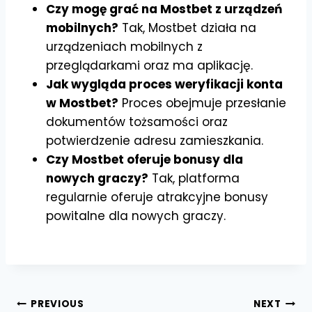
Czy mogę grać na Mostbet z urządzeń
mobilnych?
Tak, Mostbet działa na
urządzeniach mobilnych z
przeglądarkami oraz ma aplikację.
Jak wygląda proces weryfikacji konta
w Mostbet?
Proces obejmuje przesłanie
dokumentów tożsamości oraz
potwierdzenie adresu zamieszkania.
Czy Mostbet oferuje bonusy dla
nowych graczy?
Tak, platforma
regularnie oferuje atrakcyjne bonusy
powitalne dla nowych graczy.
Post
PREVIOUS
NEXT