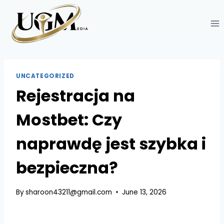
Skip
to
content
UNCATEGORIZED
Rejestracja na
Mostbet: Czy
naprawdę jest szybka i
bezpieczna?
By
sharoon43211@gmail.com
June 13, 2026