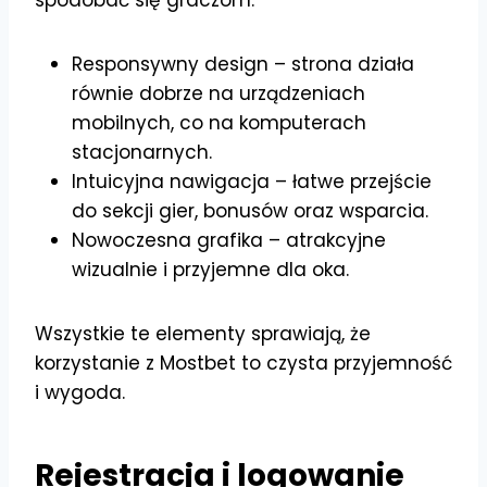
Responsywny design – strona działa
równie dobrze na urządzeniach
mobilnych, co na komputerach
stacjonarnych.
Intuicyjna nawigacja – łatwe przejście
do sekcji gier, bonusów oraz wsparcia.
Nowoczesna grafika – atrakcyjne
wizualnie i przyjemne dla oka.
Wszystkie te elementy sprawiają, że
korzystanie z Mostbet to czysta przyjemność
i wygoda.
Rejestracja i logowanie