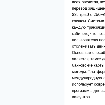
всех расчетов, п
перевод защищен
SSL три.0 с 256
ключом. Система
каждую транзакц
кабинете, что поз
пользователю по
отслеживать движ
Основным способ
является, также 
банковские карты
методы. Платфор
международную 
использует совр
программы для з
аккаунтов.