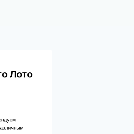
то Лото
ендуем
 различным