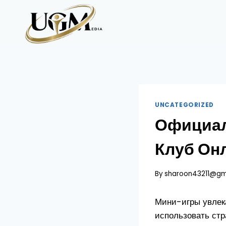
Skip
to
content
UNCATEGORIZED
Официал
Клуб Он
By
sharoon43211@gm
Мини-игры увлек
использовать стр