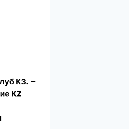
луб КЗ. –
ие KZ
и