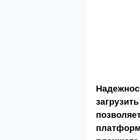
Надежност
загрузить
позволяет
платформ