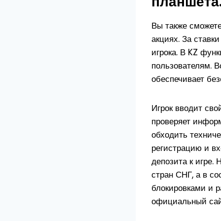
планшета
Вы также сможете
акциях. За ставк
игрока. В KZ фун
пользователям. 
обеспечивает без
Игрок вводит сво
проверяет информ
обходить техниче
регистрацию и вх
депозита к игре.
стран СНГ, а в с
блокировками и р
официальный сайт