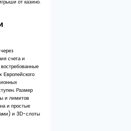
грыши от казино.
и
 через
ния счета и
 востребованные
х Европейского
зионных
ступен. Размер
ры и лимитов
ана и простые
нами) и 3D-слоты