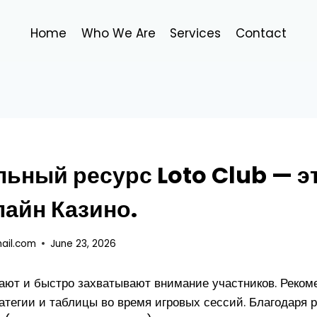
Home
Who We Are
Services
Contact
ьный ресурс Loto Club — э
лайн Казино.
ail.com
June 23, 2026
ают и быстро захватывают внимание участников. Реком
атегии и таблицы во время игровых сессий. Благодаря