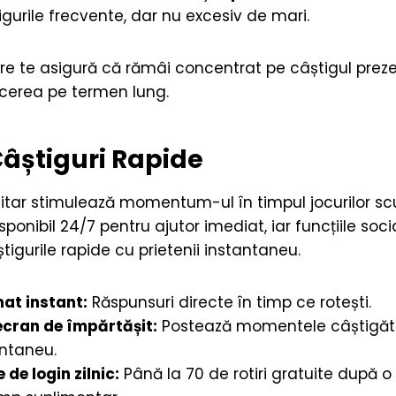
gurile frecvente, dar nu excesiv de mari.
e te asigură că rămâi concentrat pe câștigul preze
ăcerea pe termen lung.
Câștiguri Rapide
tar stimulează momentum-ul în timpul jocurilor scu
sponibil 24/7 pentru ajutor imediat, iar funcțiile socia
tigurile rapide cu prietenii instantaneu.
hat instant:
Răspunsuri directe în timp ce rotești.
ecran de împărtășit:
Postează momentele câștigăto
ntaneu.
de login zilnic:
Până la 70 de rotiri gratuite după o 