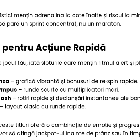
stici mențin adrenalina la cote înalte și riscul la 
să pară un sprint concentrat, nu un maraton.
i pentru Acțiune Rapidă
jocul tău, iată sloturile care mențin ritmul alert și pl
nza
– grafică vibrantă și bonusuri de re‑spin rapide.
lympus
– runde scurte cu multiplicatori mari.
lash
– rotiri rapide și declanșări instantanee ale bon
– layout clasic cu runde rapide.
ceste titluri oferă o combinație de emoție și progres
vor să atingă jackpot-ul înainte de prânz sau în tim