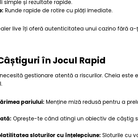
i simple și rezultate rapide.
e:
Runde rapide de rotire cu plăți imediate.
ler live îți oferă autenticitatea unui cazino fără a-ț
 Câștiguri în Jocul Rapid
necesită gestionare atentă a riscurilor. Cheia este ec
.
ărimea pariului:
Menține miză redusă pentru a prel
lată:
Oprește-te când atingi un obiectiv de câștig s
latilitatea sloturilor cu înțelepciune:
Sloturile cu v