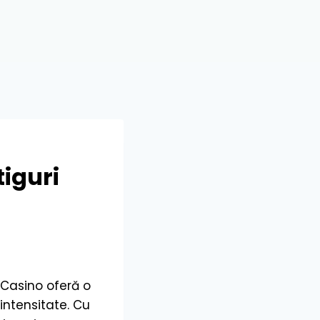
tiguri
 Casino oferă o
intensitate. Cu