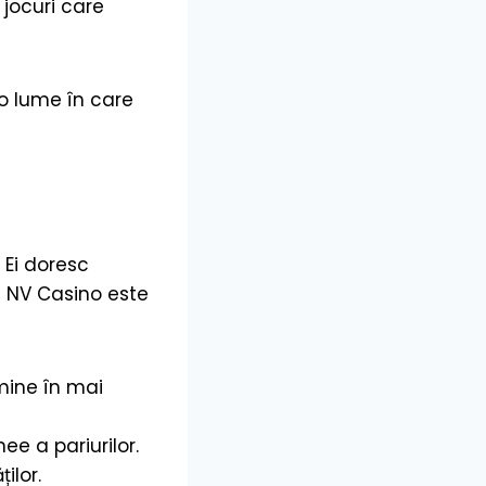
 jocuri care
o lume în care
 Ei doresc
ța NV Casino este
mine în mai
e a pariurilor.
ilor.