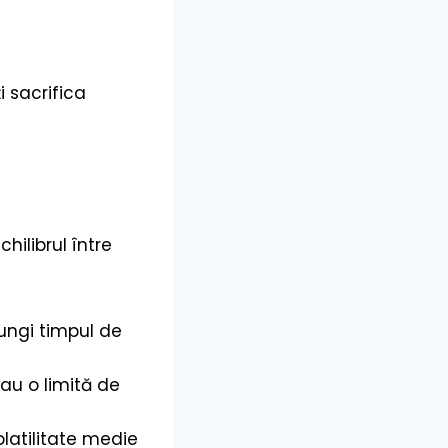
i sacrifica
hilibrul între
ungi timpul de
au o limită de
olatilitate medie