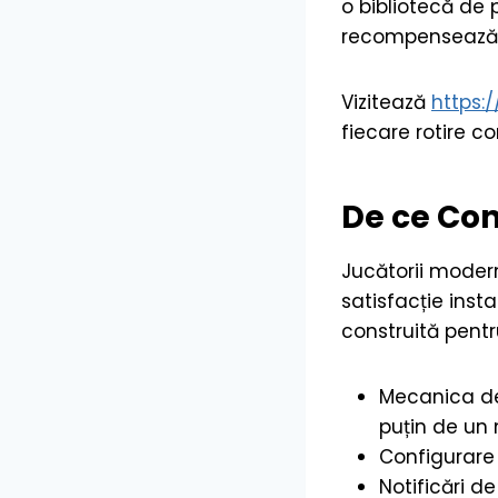
o bibliotecă de 
recompensează de
Vizitează
https:
fiecare rotire c
De ce Con
Jucătorii modern
satisfacție inst
construită pentr
Mecanica de 
puțin de un 
Configurare 
Notificări d