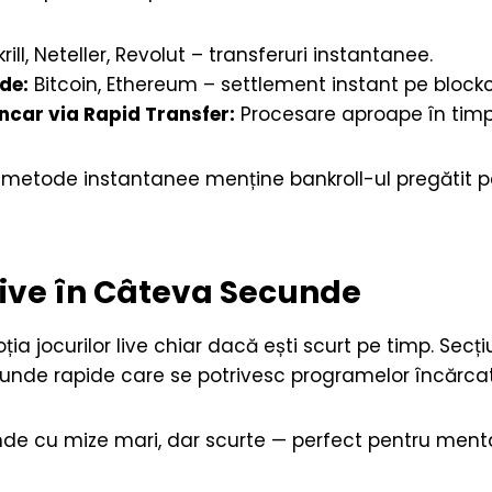
rill, Neteller, Revolut – transferuri instantanee.
de:
Bitcoin, Ethereum – settle­ment instant pe block
ncar via Rapid Transfer:
Procesare aproape în timp 
metode instantanee menține bankroll-ul pregătit pe
ive în Câteva Secunde
ția jocurilor live chiar dacă ești scurt pe timp. Secț
runde rapide care se potrivesc programelor încărca
de cu mize mari, dar scurte — perfect pentru ment