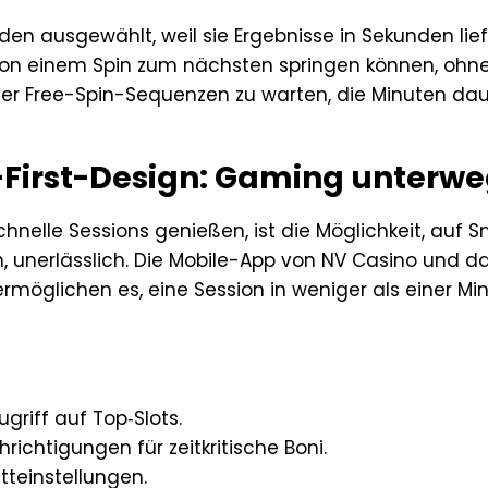
den ausgewählt, weil sie Ergebnisse in Sekunden lie
von einem Spin zum nächsten springen können, ohn
r Free-Spin-Sequenzen zu warten, die Minuten dau
-First-Design: Gaming unterw
 schnelle Sessions genießen, ist die Möglichkeit, auf
n, unerlässlich. Die Mobile-App von NV Casino und d
möglichen es, eine Session in weniger als einer Min
ugriff auf Top‑Slots.
ichtigungen für zeitkritische Boni.
tteinstellungen.