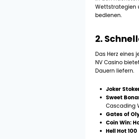
Wettstrategien 
bedienen.
2. Schnel
Das Herz eines j
NV Casino bietet
Dauern liefern.
Joker Stoke
Sweet Bona
Cascading W
Gates of O
Coin Win: H
Hell Hot 100