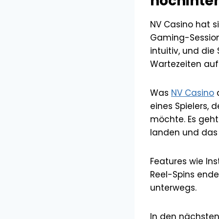
hochinten
NV Casino hat si
Gaming-Sessions
intuitiv, und di
Wartezeiten auf
Was
NV Casino
a
eines Spielers,
möchte. Es geht
landen und das
Features wie Ins
Reel-Spins ende
unterwegs.
In den nächsten 