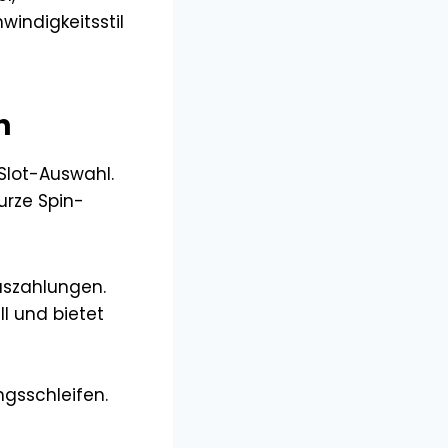
indigkeitsstil
n
 Slot-Auswahl.
urze Spin-
uszahlungen.
l und bietet
ngsschleifen.