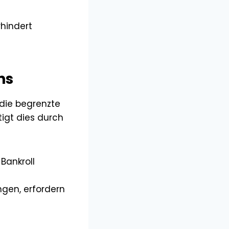
hindert
ns
 die begrenzte
igt dies durch
Bankroll
ngen, erfordern