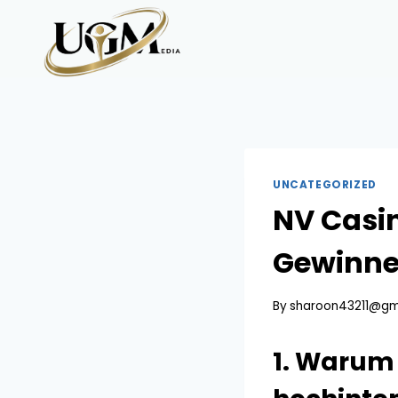
Skip
to
content
UNCATEGORIZED
NV Casin
Gewinne 
By
sharoon43211@gm
1. Warum 