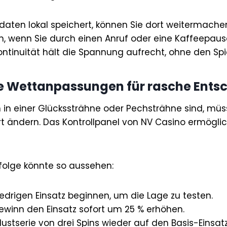
daten lokal speichert, können Sie dort weitermachen
, wenn Sie durch einen Anruf oder eine Kaffeepau
ntinuität hält die Spannung aufrecht, ohne den Spie
le Wettanpassungen für rasche Ent
 in einer Glückssträhne oder Pechsträhne sind, müss
t ändern. Das Kontrollpanel von NV Casino ermöglic
bfolge könnte so aussehen:
edrigen Einsatz beginnen, um die Lage zu testen.
ewinn den Einsatz sofort um 25 % erhöhen.
rlustserie von drei Spins wieder auf den Basis-Einsat