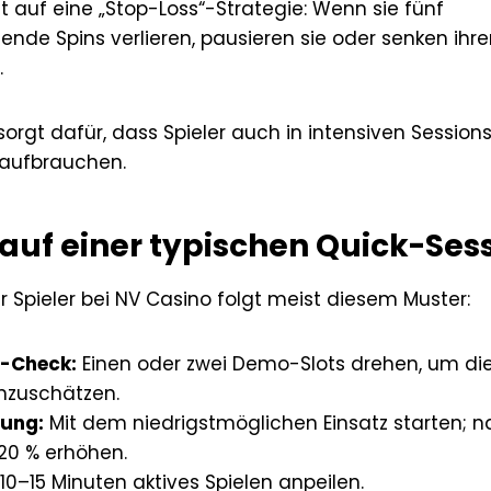
ft auf eine „Stop-Loss“-Strategie: Wenn sie fünf
nde Spins verlieren, pausieren sie oder senken ihre
.
sorgt dafür, dass Spieler auch in intensiven Sessions 
l aufbrauchen.
lauf einer typischen Quick-Ses
er Spieler bei NV Casino folgt meist diesem Muster:
n-Check:
Einen oder zwei Demo-Slots drehen, um die
einzuschätzen.
rung:
Mit dem niedrigstmöglichen Einsatz starten; 
0 % erhöhen.
10–15 Minuten aktives Spielen anpeilen.