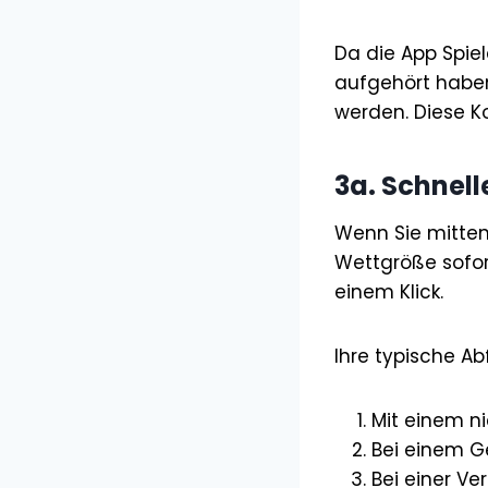
Da die App Spiel
aufgehört haben
werden. Diese Ko
3a. Schnel
Wenn Sie mitten
Wettgröße sofor
einem Klick.
Ihre typische A
Mit einem ni
Bei einem G
Bei einer Ve