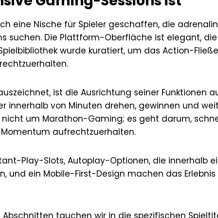
sive Gaming-Sessions ist
ch eine Nische für Spieler geschaffen, die adrenali
 suchen. Die Plattform-Oberfläche ist elegant, die 
e Spielbibliothek wurde kuratiert, um das Action-Flie
rechtzuerhalten.
uszeichnet, ist die Ausrichtung seiner Funktionen a
 der innerhalb von Minuten drehen, gewinnen und w
 nicht um Marathon-Gaming; es geht darum, schnel
 Momentum aufrechtzuerhalten.
tant-Play-Slots, Autoplay-Optionen, die innerhalb e
n, und ein Mobile-First-Design machen das Erlebnis 
Abschnitten tauchen wir in die spezifischen Spieltite