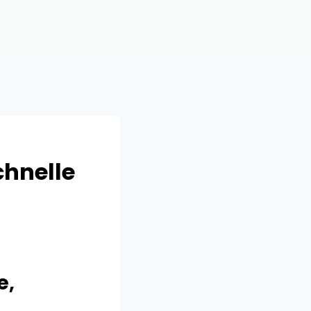
chnelle
e,