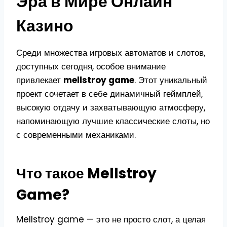
Эра в Мире Онлайн
Казино
Среди множества игровых автоматов и слотов,
доступных сегодня, особое внимание
привлекает
mellstroy game
. Этот уникальный
проект сочетает в себе динамичный геймплей,
высокую отдачу и захватывающую атмосферу,
напоминающую лучшие классические слоты, но
с современными механиками.
Что такое Mellstroy
Game?
Mellstroy game — это не просто слот, а целая