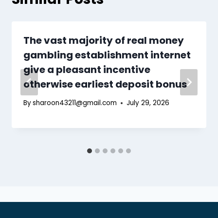
The vast majority of real money
gambling establishment internet
give a pleasant incentive
otherwise earliest deposit bonus
By
sharoon43211@gmail.com
July 29, 2026