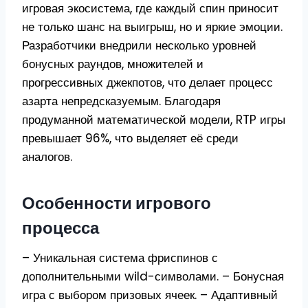
игровая экосистема, где каждый спин приносит
не только шанс на выигрыш, но и яркие эмоции.
Разработчики внедрили несколько уровней
бонусных раундов, множителей и
прогрессивных джекпотов, что делает процесс
азарта непредсказуемым. Благодаря
продуманной математической модели, RTP игры
превышает 96%, что выделяет её среди
аналогов.
Особенности игрового
процесса
– Уникальная система фриспинов с
дополнительными wild-символами. – Бонусная
игра с выбором призовых ячеек. – Адаптивный