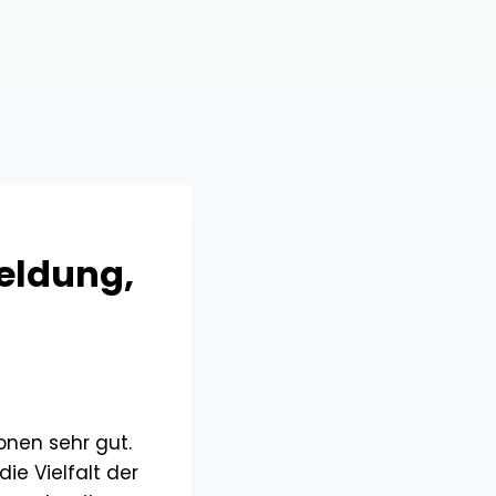
eldung,
onen sehr gut.
ie Vielfalt der