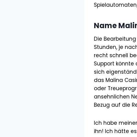
Spielautomaten, 
Name Mali
Die Bearbeitung
Stunden, je na
recht schnell be
Support könnte a
sich eigenständig
das Malina Casin
oder Treueprog
ansehnlichen Ne
Bezug auf die R
Ich habe meiner
ihn! Ich hätte 