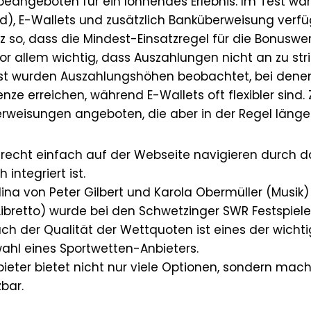
rbeangeboten für ein lohnendes Erlebnis. Im Test wa
d), E-Wallets und zusätzlich Banküberweisung verfü
 so, dass die Mindest-Einsatzregel für die Bonuswer
 vor allem wichtig, dass Auszahlungen nicht an zu st
est wurden Auszahlungshöhen beobachtet, bei den
enze erreichen, während E-Wallets oft flexibler sind. 
weisungen angeboten, die aber in der Regel länge
h recht einfach auf der Webseite navigieren durch 
h integriert ist.
ina von Peter Gilbert und Karola Obermüller (Musik)
ibretto) wurde bei den Schwetzinger SWR Festspiel
ch der Qualität der Wettquoten ist eines der wichtig
wahl eines Sportwetten-Anbieters.
bieter bietet nicht nur viele Optionen, sondern mac
bar.