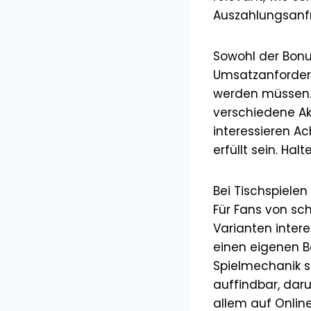
Auszahlungsanf
Sowohl der Bonu
Umsatzanforder
werden müssen. 
verschiedene Akt
interessieren A
erfüllt sein. Ha
Bei Tischspielen
Für Fans von sc
Varianten intere
einen eigenen Be
Spielmechanik st
auffindbar, daru
allem auf Onlin