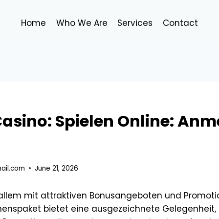
Home
Who We Are
Services
Contact
asino: Spielen Online: Anm
ail.com
June 21, 2026
 allem mit attraktiven Bonusangeboten und Promoti
enspaket bietet eine ausgezeichnete Gelegenheit, d