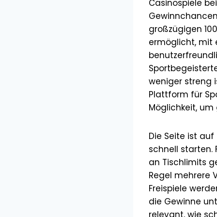
Casinospiele be
Gewinnchancen z
großzügigen 100
ermöglicht, mit
benutzerfreundli
Sportbegeistert
weniger streng i
Plattform für S
Möglichkeit, um
Die Seite ist au
schnell starten.
an Tischlimits g
Regel mehrere V
Freispiele werd
die Gewinne unte
relevant, wie s