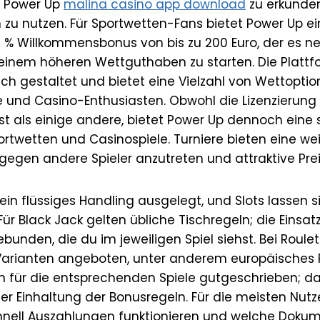
i Power Up
malina casino app download
zu erkunde
u nutzen. Für Sportwetten-Fans bietet Power Up e
 % Willkommensbonus von bis zu 200 Euro, der es ne
 einem höheren Wettguthaben zu starten. Die Plattfo
ch gestaltet und bietet eine Vielzahl von Wettoptio
e und Casino-Enthusiasten. Obwohl die Lizenzierun
st als einige andere, bietet Power Up dennoch eine 
portwetten und Casinospiele. Turniere bieten eine w
 gegen andere Spieler anzutreten und attraktive Pre
f ein flüssiges Handling ausgelegt, und Slots lassen s
 Für Black Jack gelten übliche Tischregeln; die Einsat
ebunden, die du im jeweiligen Spiel siehst. Bei Roule
arianten angeboten, unter anderem europäisches R
en für die entsprechenden Spiele gutgeschrieben; d
r Einhaltung der Bonusregeln. Für die meisten Nutze
chnell Auszahlungen funktionieren und welche Doku