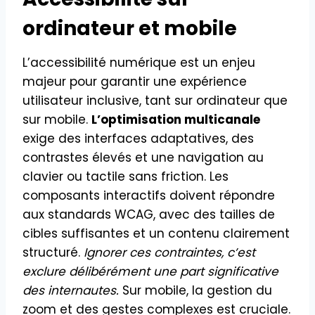
ordinateur et mobile
L’accessibilité numérique est un enjeu
majeur pour garantir une expérience
utilisateur inclusive, tant sur ordinateur que
sur mobile.
L’optimisation multicanale
exige des interfaces adaptatives, des
contrastes élevés et une navigation au
clavier ou tactile sans friction. Les
composants interactifs doivent répondre
aux standards WCAG, avec des tailles de
cibles suffisantes et un contenu clairement
structuré.
Ignorer ces contraintes, c’est
exclure délibérément une part significative
des internautes.
Sur mobile, la gestion du
zoom et des gestes complexes est cruciale.