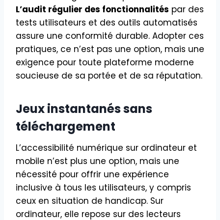
L’audit régulier des fonctionnalités
par des
tests utilisateurs et des outils automatisés
assure une conformité durable. Adopter ces
pratiques, ce n’est pas une option, mais une
exigence pour toute plateforme moderne
soucieuse de sa portée et de sa réputation.
Jeux instantanés sans
téléchargement
L’accessibilité numérique sur ordinateur et
mobile n’est plus une option, mais une
nécessité pour offrir une expérience
inclusive à tous les utilisateurs, y compris
ceux en situation de handicap. Sur
ordinateur, elle repose sur des lecteurs