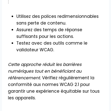
:
Utilisez des polices redimensionnables
sans perte de contenu.
Assurez des temps de réponse
suffisants pour les actions.
Testez avec des outils comme le
validateur WCAG.
Cette approche réduit les barrières
numériques tout en bénéficiant au
référencement.
Vérifiez régulièrement la
conformité aux normes WCAG 2.1 pour
garantir une expérience équitable sur tous
les appareils.