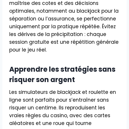
maîtrise des cotes et des décisions
optimales, notamment au blackjack pour la
séparation ou l’assurance, se perfectionne
uniquement par la pratique répétée. Évitez
les dérives de la précipitation : chaque
session gratuite est une répétition générale
pour le jeu réel.
Apprendre les stratégies sans
risquer son argent
Les simulateurs de blackjack et roulette en
ligne sont parfaits pour s’entraîner sans
risquer un centime. Ils reproduisent les
vraies règles du casino, avec des cartes
aléatoires et une roue qui tourne