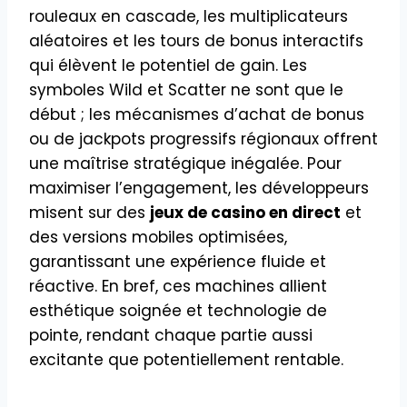
rouleaux en cascade, les multiplicateurs
aléatoires et les tours de bonus interactifs
qui élèvent le potentiel de gain. Les
symboles Wild et Scatter ne sont que le
début ; les mécanismes d’achat de bonus
ou de jackpots progressifs régionaux offrent
une maîtrise stratégique inégalée. Pour
maximiser l’engagement, les développeurs
misent sur des
jeux de casino en direct
et
des versions mobiles optimisées,
garantissant une expérience fluide et
réactive. En bref, ces machines allient
esthétique soignée et technologie de
pointe, rendant chaque partie aussi
excitante que potentiellement rentable.