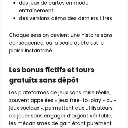
des jeux de cartes en mode
entraînement
des versions démo des derniers titres
Chaque session devient une histoire sans
conséquence, où la seule quête est le
plaisir instantané.
Les bonus fictifs et tours
gratuits sans dépôt
Les plateformes de jeux sans mise réelle,
souvent appelées « jeux free-to-play » ou «
jeux sociaux », permettent aux utilisateurs
de jouer sans engager d’argent véritable,
les mécanismes de gain étant purement