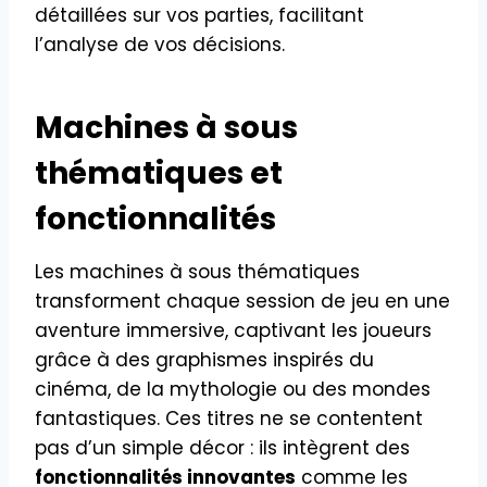
détaillées sur vos parties, facilitant
l’analyse de vos décisions.
Machines à sous
thématiques et
fonctionnalités
Les machines à sous thématiques
transforment chaque session de jeu en une
aventure immersive, captivant les joueurs
grâce à des graphismes inspirés du
cinéma, de la mythologie ou des mondes
fantastiques. Ces titres ne se contentent
pas d’un simple décor : ils intègrent des
fonctionnalités innovantes
comme les