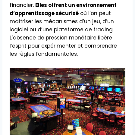
financier.
Elles offrent un environnement
d’apprentissage sécurisé
où l’on peut
maîtriser les mécanismes d’un jeu, d’un
logiciel ou d’une plateforme de trading.
L’absence de pression monétaire libère
l’esprit pour expérimenter et comprendre
les règles fondamentales.