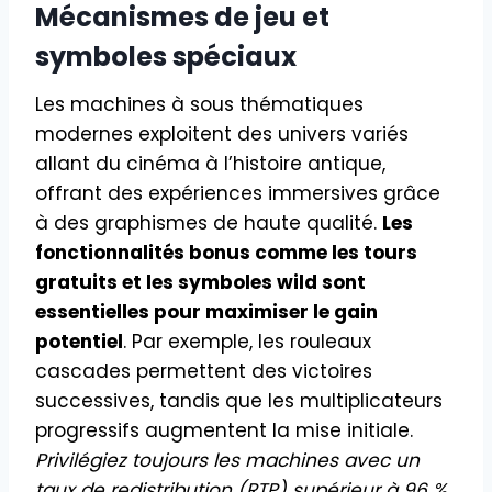
Mécanismes de jeu et
symboles spéciaux
Les machines à sous thématiques
modernes exploitent des univers variés
allant du cinéma à l’histoire antique,
offrant des expériences immersives grâce
à des graphismes de haute qualité.
Les
fonctionnalités bonus comme les tours
gratuits et les symboles wild sont
essentielles pour maximiser le gain
potentiel
. Par exemple, les rouleaux
cascades permettent des victoires
successives, tandis que les multiplicateurs
progressifs augmentent la mise initiale.
Privilégiez toujours les machines avec un
taux de redistribution (RTP) supérieur à 96 %