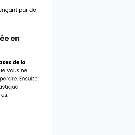
nçant par de
lée en
ases de la
que vous ne
erdre. Ensuite,
istique.
res.