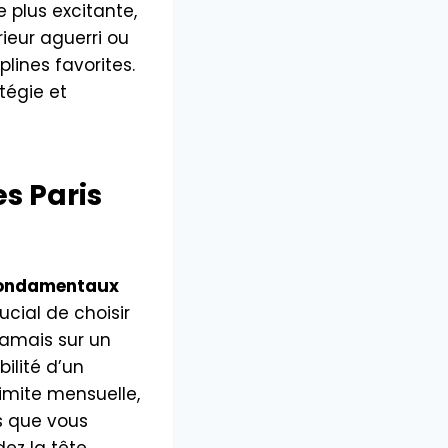
plus excitante,
ieur aguerri ou
lines favorites.
tégie et
s Paris
ondamentaux
rucial de choisir
jamais sur un
ilité d’un
imite mensuelle,
ts que vous
ez la tête