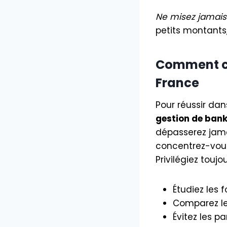
Ne misez jamais
petits montants,
Comment ch
France
Pour réussir dans
gestion de bank
dépasserez jama
concentrez-vous 
Privilégiez toujo
Étudiez les 
Comparez le
Évitez les p