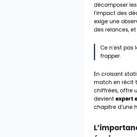
décomposer les 
l’impact des déc
exige une observ
des relances, e
Ce n’est pas 
frapper.
En croisant sta
match en récit 
chiffrées, offre
devient
expert 
chapitre d’une h
L’importanc