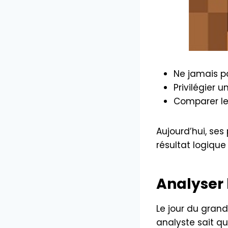
Ne jamais pa
Privilégier u
Comparer le
Aujourd’hui, ses
résultat logique 
Analyser 
Le jour du grand
analyste sait qu