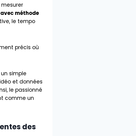
t mesurer
s avec méthode
tive, le tempo
ment précis où
 un simple
vidéo et données
nsi, le passionné
nt comme un
centes des