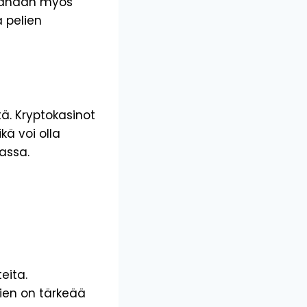
ukanaan myös
a pelien
ä. Kryptokasinot
kä voi olla
lassa.
eita.
ien on tärkeää