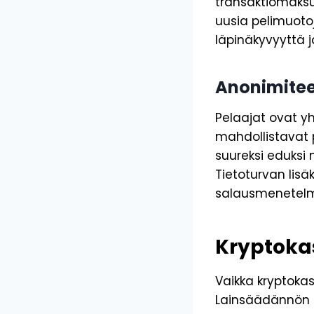
transaktiomaks
uusia pelimuotoj
läpinäkyvyyttä ja
Anonimiteet
Pelaajat ovat yh
mahdollistavat p
suureksi eduksi 
Tietoturvan lisä
salausmenetelmiä
Kryptoka
Vaikka kryptokasi
Lainsäädännön e