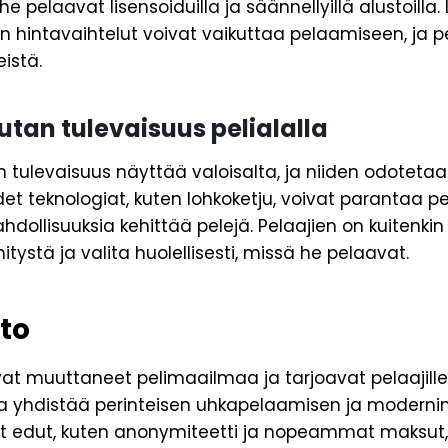
e pelaavat lisensoiduilla ja säännellyillä alustoilla. 
n hintavaihtelut voivat vaikuttaa pelaamiseen, ja pel
eistä.
tan tulevaisuus pelialalla
n tulevaisuus näyttää valoisalta, ja niiden odotet
et teknologiat, kuten lohkoketju, voivat parantaa p
hdollisuuksia kehittää pelejä. Pelaajien on kuitenki
itystä ja valita huolellisesti, missä he pelaavat.
to
vat muuttaneet pelimaailmaa ja tarjoavat pelaajille
a yhdistää perinteisen uhkapelaamisen ja modernin 
t edut, kuten anonymiteetti ja nopeammat maksut, 