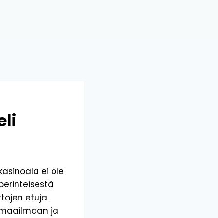
li
kasinoala ei ole
perinteisestä
tojen etuja.
 maailmaan ja