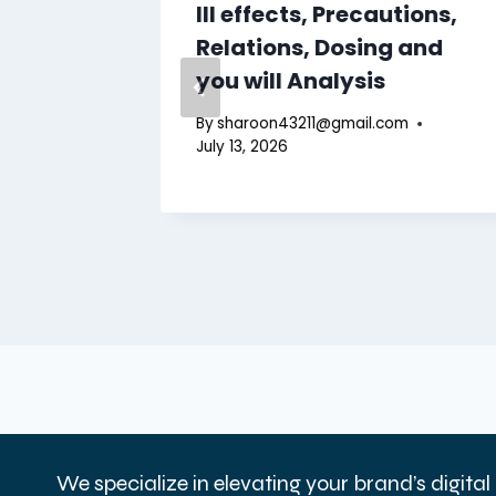
ino
Ill effects, Precautions,
Relations, Dosing and
you will Analysis
m
By
sharoon43211@gmail.com
July 13, 2026
We specialize in elevating your brand’s digital