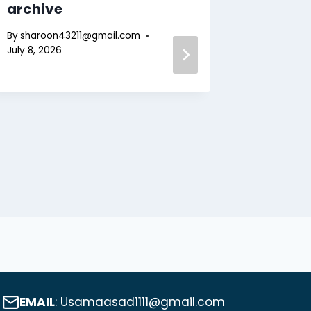
archive
Gaming
An Ove
By
sharoon43211@gmail.com
effect
July 8, 2026
There
By
sharoo
July 10, 20
EMAIL
: Usamaasad1111@gmail.com