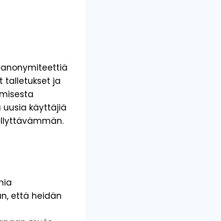
at anonymiteettiä
talletukset ja
amisesta
 uusia käyttäjiä
iellyttävämmän.
nia
an, että heidän