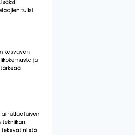
Lisäksi
aajien tulisi
aan kasvavan
elikokemusta ja
n tärkeää
 ainutlaatuisen
tekniikan.
tekevät niistä