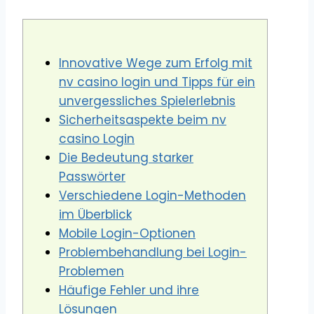
Innovative Wege zum Erfolg mit
nv casino login und Tipps für ein
unvergessliches Spielerlebnis
Sicherheitsaspekte beim nv
casino Login
Die Bedeutung starker
Passwörter
Verschiedene Login-Methoden
im Überblick
Mobile Login-Optionen
Problembehandlung bei Login-
Problemen
Häufige Fehler und ihre
Lösungen