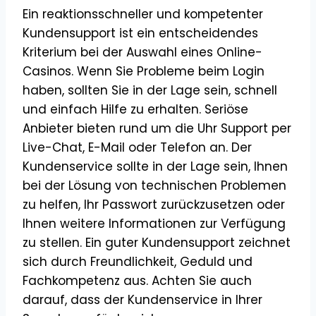
Ein reaktionsschneller und kompetenter
Kundensupport ist ein entscheidendes
Kriterium bei der Auswahl eines Online-
Casinos. Wenn Sie Probleme beim Login
haben, sollten Sie in der Lage sein, schnell
und einfach Hilfe zu erhalten. Seriöse
Anbieter bieten rund um die Uhr Support per
Live-Chat, E-Mail oder Telefon an. Der
Kundenservice sollte in der Lage sein, Ihnen
bei der Lösung von technischen Problemen
zu helfen, Ihr Passwort zurückzusetzen oder
Ihnen weitere Informationen zur Verfügung
zu stellen. Ein guter Kundensupport zeichnet
sich durch Freundlichkeit, Geduld und
Fachkompetenz aus. Achten Sie auch
darauf, dass der Kundenservice in Ihrer