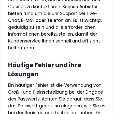
Casinos zu kontaktieren. Seriöse Anbieter
bieten rund um die Uhr Support per Live-
Chat, E-Mail oder Telefon an. Es ist wichtig,
geduldig zu sein und alle erforderlichen
Informationen bereitzustellen, damit der
Kundenservice Ihnen schnell und effizient
helfen kann.
Häufige Fehler und ihre
Lösungen
Ein häufiger Fehler ist die Verwendung von
Groß- und Kleinschreibung bei der Eingabe
des Passworts. Achten Sie darauf, dass Sie
das Passwort genau so eingeben, wie Sie es
bei der Registrierung festgelegt haben. Ein