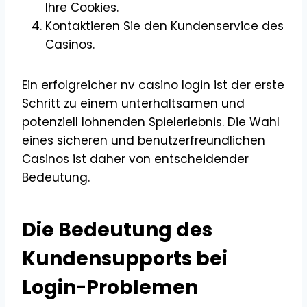
Ihre Cookies.
Kontaktieren Sie den Kundenservice des
Casinos.
Ein erfolgreicher nv casino login ist der erste
Schritt zu einem unterhaltsamen und
potenziell lohnenden Spielerlebnis. Die Wahl
eines sicheren und benutzerfreundlichen
Casinos ist daher von entscheidender
Bedeutung.
Die Bedeutung des
Kundensupports bei
Login-Problemen