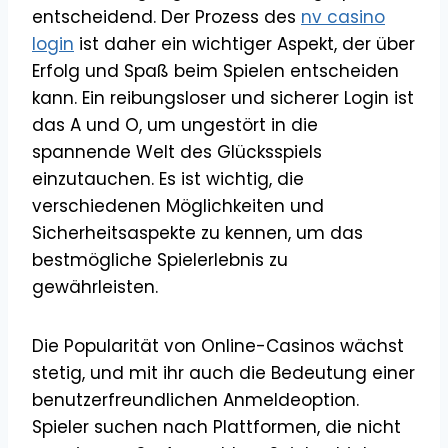
entscheidend. Der Prozess des
nv casino
login
ist daher ein wichtiger Aspekt, der über
Erfolg und Spaß beim Spielen entscheiden
kann. Ein reibungsloser und sicherer Login ist
das A und O, um ungestört in die
spannende Welt des Glücksspiels
einzutauchen. Es ist wichtig, die
verschiedenen Möglichkeiten und
Sicherheitsaspekte zu kennen, um das
bestmögliche Spielerlebnis zu
gewährleisten.
Die Popularität von Online-Casinos wächst
stetig, und mit ihr auch die Bedeutung einer
benutzerfreundlichen Anmeldeoption.
Spieler suchen nach Plattformen, die nicht