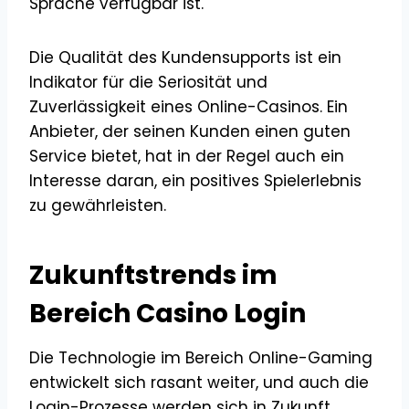
Sprache verfügbar ist.
Die Qualität des Kundensupports ist ein
Indikator für die Seriosität und
Zuverlässigkeit eines Online-Casinos. Ein
Anbieter, der seinen Kunden einen guten
Service bietet, hat in der Regel auch ein
Interesse daran, ein positives Spielerlebnis
zu gewährleisten.
Zukunftstrends im
Bereich Casino Login
Die Technologie im Bereich Online-Gaming
entwickelt sich rasant weiter, und auch die
Login-Prozesse werden sich in Zukunft