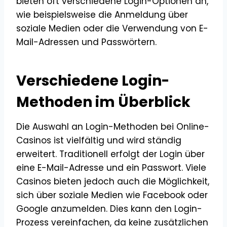
bieten oft verschiedene Login-Optionen an,
wie beispielsweise die Anmeldung über
soziale Medien oder die Verwendung von E-
Mail-Adressen und Passwörtern.
Verschiedene Login-
Methoden im Überblick
Die Auswahl an Login-Methoden bei Online-
Casinos ist vielfältig und wird ständig
erweitert. Traditionell erfolgt der Login über
eine E-Mail-Adresse und ein Passwort. Viele
Casinos bieten jedoch auch die Möglichkeit,
sich über soziale Medien wie Facebook oder
Google anzumelden. Dies kann den Login-
Prozess vereinfachen, da keine zusätzlichen