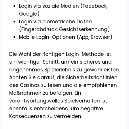
Login via soziale Medien (Facebook,
Google)
Login via biometrische Daten
(Fingerabdruck, Gesichtserkennung)
Mobile Login-Optionen (App, Browser)
Die Wahl der richtigen Login-Methode ist
ein wichtiger Schritt, um ein sicheres und
angenehmes Spielerlebnis zu gewährleisten.
Achten Sie darauf, die Sicherheitsrichtlinien
des Casinos zu lesen und die empfohlenen
Maßnahmen zu befolgen. Ein
verantwortungsvolles Spielverhalten ist
ebenfalls entscheidend, um negative
Konsequenzen zu vermeiden.