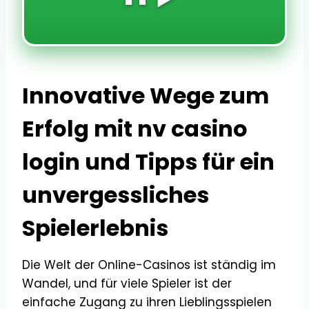
Innovative Wege zum
Erfolg mit nv casino
login und Tipps für ein
unvergessliches
Spielerlebnis
Die Welt der Online-Casinos ist ständig im
Wandel, und für viele Spieler ist der
einfache Zugang zu ihren Lieblingsspielen