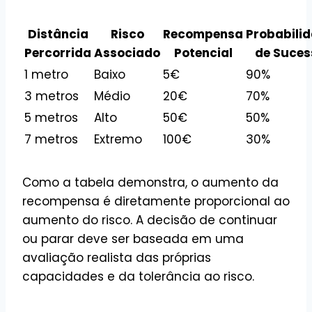
Distância
Risco
Recompensa
Probabili
Percorrida
Associado
Potencial
de Suces
1 metro
Baixo
5€
90%
3 metros
Médio
20€
70%
5 metros
Alto
50€
50%
7 metros
Extremo
100€
30%
Como a tabela demonstra, o aumento da
recompensa é diretamente proporcional ao
aumento do risco. A decisão de continuar
ou parar deve ser baseada em uma
avaliação realista das próprias
capacidades e da tolerância ao risco.