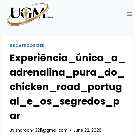
Skip
to
content
UNCATEGORIZED
Experiência_única_a_
adrenalina_pura_do_
chicken_road_portug
al_e_os_segredos_p
ar
By
sharoon43211@gmail.com
June 22, 2026