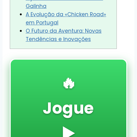
Galinha
A Evolução da «Chicken Road»
em Portugal
O Futuro da Aventura: Novas
Tendências e Inovações
🔥
Jogue
▶️