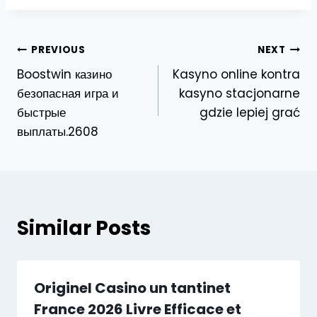
Post
PREVIOUS
NEXT
Boostwin казино
Kasyno online kontra
navigation
безопасная игра и
kasyno stacjonarne
быстрые
gdzie lepiej grać
выплаты.2608
Similar Posts
Originel Casino un tantinet
France 2026 Livre Efficace et