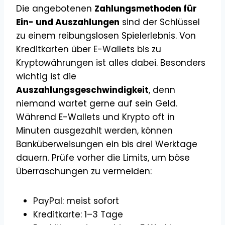
Die angebotenen
Zahlungsmethoden für
Ein- und Auszahlungen
sind der Schlüssel
zu einem reibungslosen Spielerlebnis. Von
Kreditkarten über E-Wallets bis zu
Kryptowährungen ist alles dabei. Besonders
wichtig ist die
Auszahlungsgeschwindigkeit
, denn
niemand wartet gerne auf sein Geld.
Während E-Wallets und Krypto oft in
Minuten ausgezahlt werden, können
Banküberweisungen ein bis drei Werktage
dauern. Prüfe vorher die Limits, um böse
Überraschungen zu vermeiden:
PayPal: meist sofort
Kreditkarte: 1–3 Tage