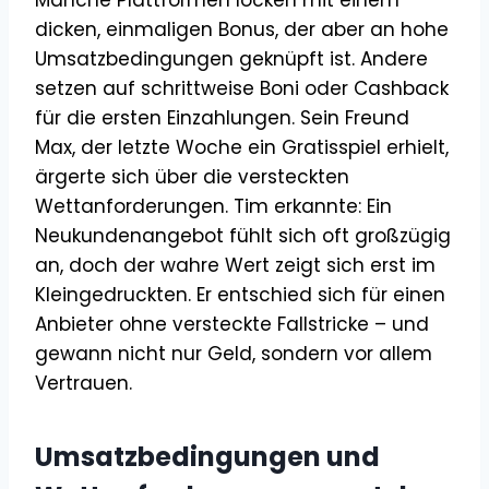
dicken, einmaligen Bonus, der aber an hohe
Umsatzbedingungen geknüpft ist. Andere
setzen auf schrittweise Boni oder Cashback
für die ersten Einzahlungen. Sein Freund
Max, der letzte Woche ein Gratisspiel erhielt,
ärgerte sich über die versteckten
Wettanforderungen. Tim erkannte: Ein
Neukundenangebot fühlt sich oft großzügig
an, doch der wahre Wert zeigt sich erst im
Kleingedruckten. Er entschied sich für einen
Anbieter ohne versteckte Fallstricke – und
gewann nicht nur Geld, sondern vor allem
Vertrauen.
Umsatzbedingungen und