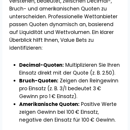
verstehen, bedeutet, zwischen Decimal-,
Bruch- und amerikanischen Quoten zu
unterscheiden. Professionelle Wettanbieter
passen Quoten dynamisch an, basierend
auf Liquidität und Wettvolumen. Ein klarer
Überblick hilft Ihnen, Value Bets zu
identifizieren:
Decimal-Quoten:
Multiplizieren Sie Ihren
Einsatz direkt mit der Quote (z. B. 2.50).
Bruch-Quoten:
Zeigen den Reingewinn
pro Einsatz (z. B. 3/1 bedeutet 3 €
Gewinn pro 1 € Einsatz).
Amerikanische Quoten:
Positive Werte
zeigen Gewinn bei 100 € Einsatz,
negative den Einsatz für 100 € Gewinn.