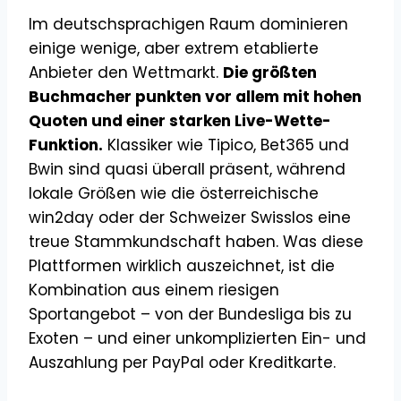
Im deutschsprachigen Raum dominieren
einige wenige, aber extrem etablierte
Anbieter den Wettmarkt.
Die größten
Buchmacher punkten vor allem mit hohen
Quoten und einer starken Live-Wette-
Funktion.
Klassiker wie Tipico, Bet365 und
Bwin sind quasi überall präsent, während
lokale Größen wie die österreichische
win2day oder der Schweizer Swisslos eine
treue Stammkundschaft haben. Was diese
Plattformen wirklich auszeichnet, ist die
Kombination aus einem riesigen
Sportangebot – von der Bundesliga bis zu
Exoten – und einer unkomplizierten Ein- und
Auszahlung per PayPal oder Kreditkarte.