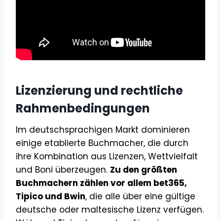
Lizenzierung und rechtliche
Rahmenbedingungen
Im deutschsprachigen Markt dominieren
einige etablierte Buchmacher, die durch
ihre Kombination aus Lizenzen, Wettvielfalt
und Boni überzeugen.
Zu den größten
Buchmachern zählen vor allem bet365,
Tipico und Bwin
, die alle über eine gültige
deutsche oder maltesische Lizenz verfügen.