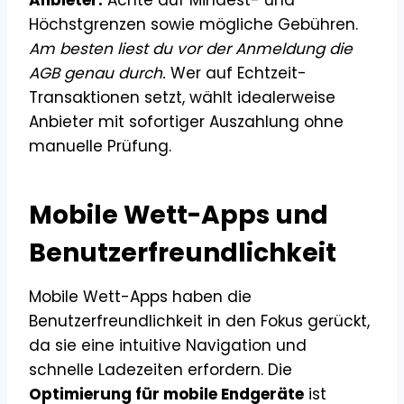
Anbieter.
Achte auf Mindest- und
Höchstgrenzen sowie mögliche Gebühren.
Am besten liest du vor der Anmeldung die
AGB genau durch.
Wer auf Echtzeit-
Transaktionen setzt, wählt idealerweise
Anbieter mit sofortiger Auszahlung ohne
manuelle Prüfung.
Mobile Wett-Apps und
Benutzerfreundlichkeit
Mobile Wett-Apps haben die
Benutzerfreundlichkeit in den Fokus gerückt,
da sie eine intuitive Navigation und
schnelle Ladezeiten erfordern. Die
Optimierung für mobile Endgeräte
ist