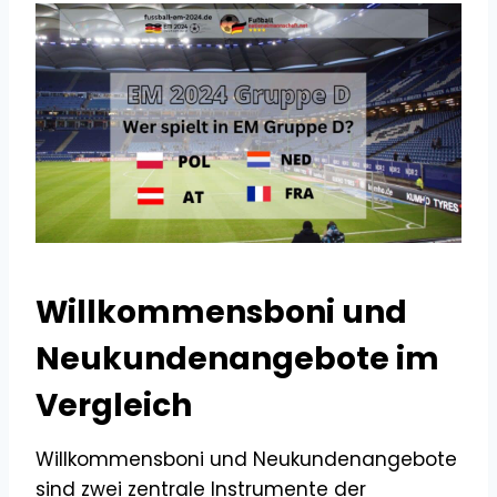
Willkommensboni und
Neukundenangebote im
Vergleich
Willkommensboni und Neukundenangebote
sind zwei zentrale Instrumente der