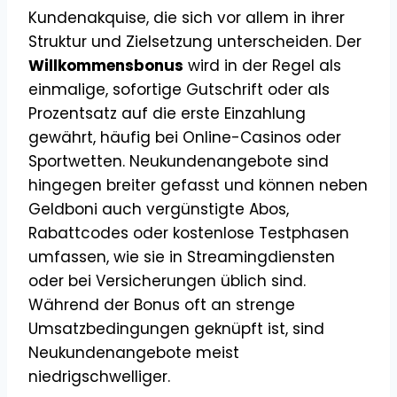
Kundenakquise, die sich vor allem in ihrer
Struktur und Zielsetzung unterscheiden. Der
Willkommensbonus
wird in der Regel als
einmalige, sofortige Gutschrift oder als
Prozentsatz auf die erste Einzahlung
gewährt, häufig bei Online-Casinos oder
Sportwetten. Neukundenangebote sind
hingegen breiter gefasst und können neben
Geldboni auch vergünstigte Abos,
Rabattcodes oder kostenlose Testphasen
umfassen, wie sie in Streamingdiensten
oder bei Versicherungen üblich sind.
Während der Bonus oft an strenge
Umsatzbedingungen geknüpft ist, sind
Neukundenangebote meist
niedrigschwelliger.