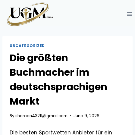
Skip
to
content
UNCATEGORIZED
Die größten
Buchmacher im
deutschsprachigen
Markt
By
sharoon43211@gmail.com
June 9, 2026
Die besten Sportwetten Anbieter für ein