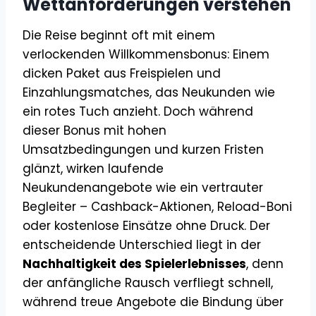
Wettanforderungen verstehen
Die Reise beginnt oft mit einem
verlockenden Willkommensbonus: Einem
dicken Paket aus Freispielen und
Einzahlungsmatches, das Neukunden wie
ein rotes Tuch anzieht. Doch während
dieser Bonus mit hohen
Umsatzbedingungen und kurzen Fristen
glänzt, wirken laufende
Neukundenangebote wie ein vertrauter
Begleiter – Cashback-Aktionen, Reload-Boni
oder kostenlose Einsätze ohne Druck. Der
entscheidende Unterschied liegt in der
Nachhaltigkeit des Spielerlebnisses
, denn
der anfängliche Rausch verfliegt schnell,
während treue Angebote die Bindung über