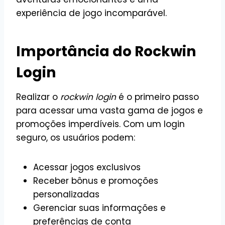
experiência de jogo incomparável.
Importância do Rockwin
Login
Realizar o
rockwin login
é o primeiro passo
para acessar uma vasta gama de jogos e
promoções imperdíveis. Com um login
seguro, os usuários podem:
Acessar jogos exclusivos
Receber bônus e promoções
personalizadas
Gerenciar suas informações e
preferências de conta