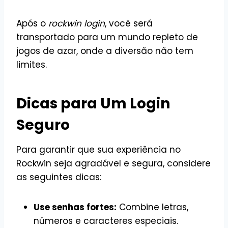
Após o
rockwin login
, você será
transportado para um mundo repleto de
jogos de azar, onde a diversão não tem
limites.
Dicas para Um Login
Seguro
Para garantir que sua experiência no
Rockwin seja agradável e segura, considere
as seguintes dicas:
Use senhas fortes:
Combine letras,
números e caracteres especiais.