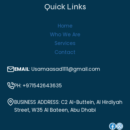
Quick Links
Home
Who We Are
Services
Contact
EMAIL
: Usamaasad1111@gmail.com
PH: +971542643635
BUSINESS ADDRESS: C2 Al-Buttein, Al Hirdiyah
Street, W35 Al Bateen, Abu Dhabi
Face
Ins