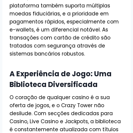
plataforma também suporta múltiplas
moedas fiduciárias, e a prioridade em
pagamentos rápidos, especialmente com
e-wallets, é um diferencial notável. As
transações com cartão de crédito são
tratadas com segurança através de
sistemas bancários robustos.
A Experiência de Jogo: Uma
Biblioteca Diversificada
O coração de qualquer casino é a sua
oferta de jogos, e o Crazy Tower não
desilude. Com secções dedicadas para
Casino, Live Casino e Jackpots, a biblioteca
é constantemente atualizada com títulos