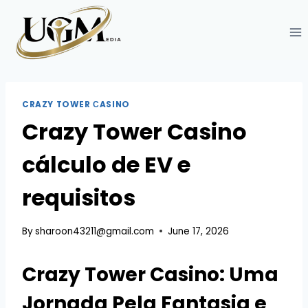
Skip
to
content
CRAZY TOWER СASINO
Crazy Tower Casino
cálculo de EV e
requisitos
By
sharoon43211@gmail.com
June 17, 2026
Crazy Tower Casino: Uma
Jornada Pela Fantasia e