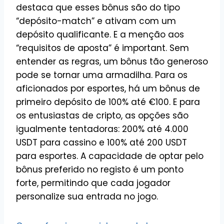
destaca que esses bônus são do tipo
“depósito-match” e ativam com um
depósito qualificante. E a menção aos
“requisitos de aposta” é important. Sem
entender as regras, um bônus tão generoso
pode se tornar uma armadilha. Para os
aficionados por esportes, há um bônus de
primeiro depósito de 100% até €100. E para
os entusiastas de cripto, as opções são
igualmente tentadoras: 200% até 4.000
USDT para cassino e 100% até 200 USDT
para esportes. A capacidade de optar pelo
bônus preferido no registo é um ponto
forte, permitindo que cada jogador
personalize sua entrada no jogo.