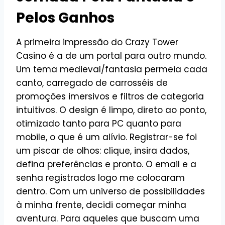
Pelos Ganhos
A primeira impressão do Crazy Tower
Casino é a de um portal para outro mundo.
Um tema medieval/fantasia permeia cada
canto, carregado de carrosséis de
promoções imersivos e filtros de categoria
intuitivos. O design é limpo, direto ao ponto,
otimizado tanto para PC quanto para
mobile, o que é um alívio. Registrar-se foi
um piscar de olhos: clique, insira dados,
defina preferências e pronto. O email e a
senha registrados logo me colocaram
dentro. Com um universo de possibilidades
à minha frente, decidi começar minha
aventura. Para aqueles que buscam uma