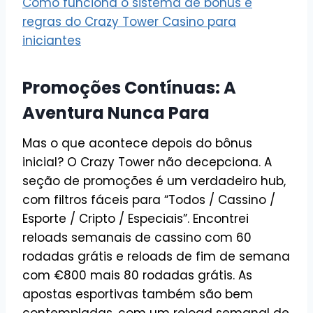
Como funciona o sistema de bonus e
regras do Crazy Tower Casino para
iniciantes
Promoções Contínuas: A
Aventura Nunca Para
Mas o que acontece depois do bônus
inicial? O Crazy Tower não decepciona. A
seção de promoções é um verdadeiro hub,
com filtros fáceis para “Todos / Cassino /
Esporte / Cripto / Especiais”. Encontrei
reloads semanais de cassino com 60
rodadas grátis e reloads de fim de semana
com €800 mais 80 rodadas grátis. As
apostas esportivas também são bem
contempladas, com um reload semanal de