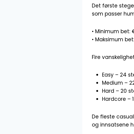
Det første stege
som passer humø
• Minimum bet: €0
• Maksimum bet: 
Fire vanskelighet
Easy – 24 ste
Medium – 22 
Hard – 20 st
Hardcore – 1
De fleste casual
og innsatsene h