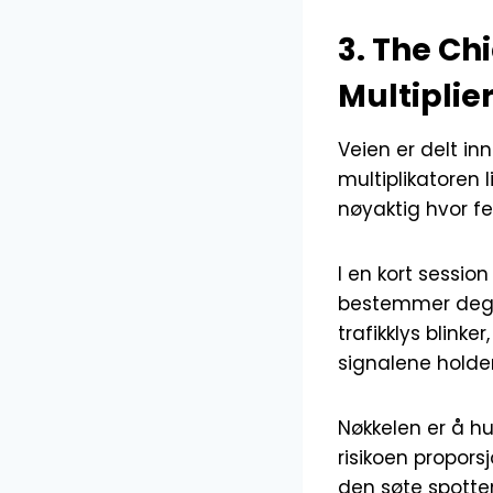
3. The Ch
Multiplie
Veien er delt inn
multiplikatoren l
nøyaktig hvor fel
I en kort session
bestemmer deg f
trafikklys blinke
signalene holder 
Nøkkelen er å hu
risikoen propors
den søte spotte