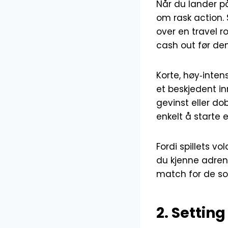
Når du lander p
om rask action. 
over en travel r
cash out før de
Korte, høy‑intens
et beskjedent in
gevinst eller do
enkelt å starte e
Fordi spillets vo
du kjenne adren
match for de som
2. Settin