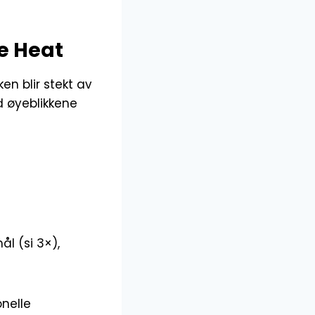
e Heat
en blir stekt av
nd øyeblikkene
ål (si 3×),
onelle