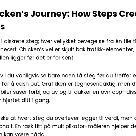
icken’s Journey: How Steps Cre
rs
 i diskrete steg; hver vellykket bevegelse fra én tile t
ineært. Chicken’s vei er skjult bak trafikk-elementer,
len ligger før det er for sent.
 vil du vanligvis se bare noen få steg før du treffer en
or å cash out. Grafikken er tegneserieaktig, men 
r, biler suser forbi, og av og til dukker en ovn opp—dis
hjertet ditt i gang.
ske at hvert steg du overlever legger til verdi, men
jonalt. En rask titt på multiplikator-måleren hjelper 
n kan være nådd.