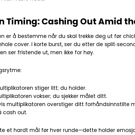
on Timing: Cashing Out Amid th
n er å bestemme når du skal trekke deg ut før chick
hole cover. I korte burst, ser du etter de split‑seco
en ser fristende ut, men ikke for høy.
ngsrytme:
tiplikatoren stiger litt; du holder.
ltiplikatoren vokser; du sjekker målet ditt.
is multiplikatoren overstiger ditt forhåndsinnstilte m
å cash out.
ofte et hardt mål før hver runde—dette holder emosj