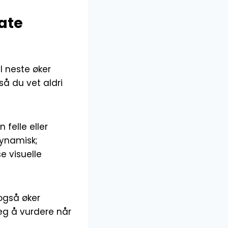
ate
il neste øker
 så du vet aldri
 felle eller
dynamisk;
se visuelle
 også øker
deg å vurdere når