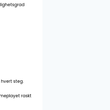
elighetsgrad
 hvert steg.
ameplayet raskt