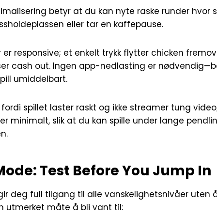
timalisering betyr at du kan nyte raske runder hvo
ssholdeplassen eller tar en kaffepause.
 er responsive; et enkelt trykk flytter chicken fremo
øser cash out. Ingen app-nedlasting er nødvendig—
pill umiddelbart.
fordi spillet laster raskt og ikke streamer tung video
 er minimalt, slik at du kan spille under lange pendli
n.
ode: Test Before You Jump In
r deg full tilgang til alle vanskelighetsnivåer uten å
n utmerket måte å bli vant til: