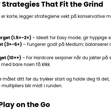
 Strategies That Fit the Grind
er korte, legger strategiene vekt på konservative m
arget (1.5×–2×)
– Ideelt for Easy mode; gir hyppige 
et (3×–5×)
– Fungerer godt på Medium; balanserer r
get (10×+)
– For Hardcore sesjoner når du jakter på 
 med bare noen få klikk.
e målet ditt før du trykker start og holde deg til det
multipliers blir midt i runden.
 Play on the Go