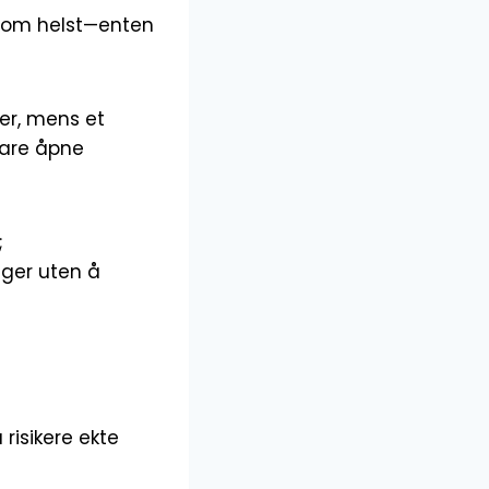
r som helst—enten
ver, mens et
bare åpne
;
nger uten å
 risikere ekte