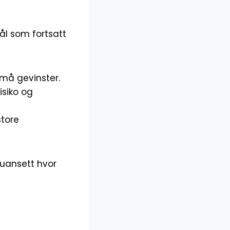
ål som fortsatt
små gevinster.
isiko og
store
, uansett hvor