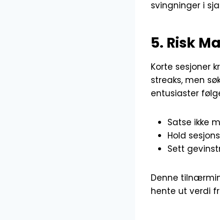
svingninger i sja
5. Risk M
Korte sesjoner k
streaks, men søk
entusiaster følge
Satse ikke m
Hold sesjon
Sett gevinst
Denne tilnærming
hente ut verdi fr