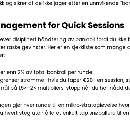
kk og sikrer at de ikke jager etter en unnvikende “bare
anagement for Quick Sessions
rever disiplinert håndtering av bankroll fordi du ikke
er raske gevinster. Her er en sjekkliste som mange 
r:
er enn 2% av total bankroll per runde.
sgrenser stramme—hvis du taper €20 i en session, s
mål på 1.5×–2× multipliers; stopp når du har nådd d
en gjør hver runde til en mikro‑strategiøvelse hvor
a hvert steg uten å la et enkelt tap snøballere til en 