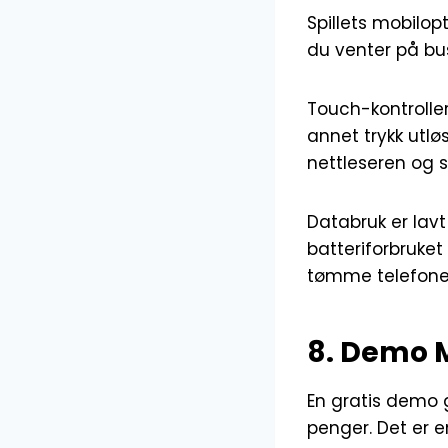
Spillets mobilop
du venter på bu
Touch-kontroller
annet trykk utl
nettleseren og s
Databruk er lavt 
batteriforbruket
tømme telefone
8. Demo M
En gratis demo gi
penger. Det er e