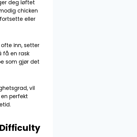
er deg løftet
n modig chicken
ortsette eller
ofte inn, setter
å få en rask
noe som gjør det
ighetsgrad, vil
 en perfekt
etid.
Difficulty