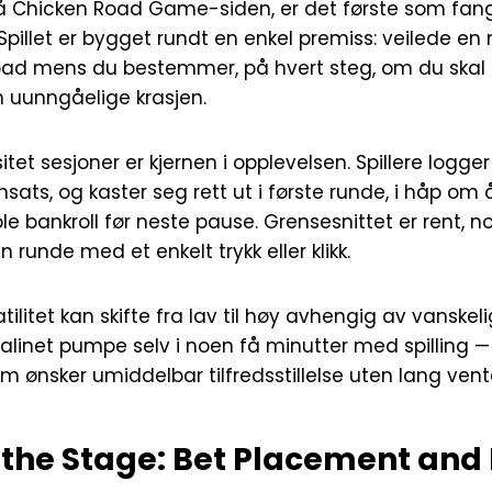
å Chicken Road Game-siden, er det første som fang
Spillet er bygget rundt en enkel premiss: veilede e
oad mens du bestemmer, på hvert steg, om du skal f
n uunngåelige krasjen.
itet sesjoner er kjernen i opplevelsen. Spillere logger 
nsats, og kaster seg rett ut i første runde, i håp om 
ble bankroll før neste pause. Grensesnittet er rent, 
n runde med et enkelt trykk eller klikk.
latilitet kan skifte fra lav til høy avhengig av vanskel
alinet pumpe selv i noen få minutter med spilling —
 ønsker umiddelbar tilfredsstillelse uten lang vent
g the Stage: Bet Placement and 