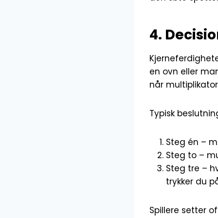
4. Decisi
Kjerneferdighete
en ovn eller man
når multiplikator
Typisk beslutni
Steg én – mul
Steg to – mu
Steg tre – hv
trykker du p
Spillere setter 