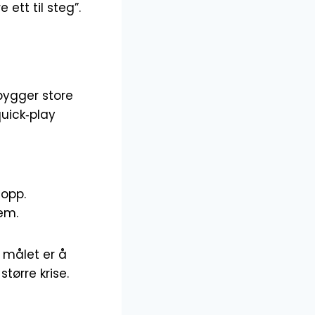
 ett til steg”.
 bygger store
quick‑play
topp.
em.
 målet er å
større krise.