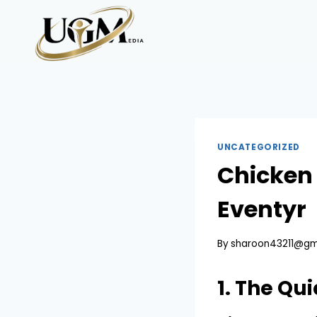
Skip
to
content
UNCATEGORIZED
Chicken
Eventyr
By
sharoon43211@gm
1. The Qu