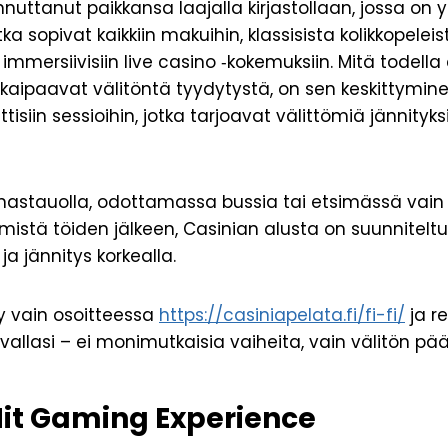
nnuttanut paikkansa laajalla kirjastollaan, jossa on 
tka sopivat kaikkiin makuihin, klassisista kolikkopelei
 immersiivisiin live casino ‑kokemuksiin. Mitä todella
a kaipaavat välitöntä tyydytystä, on sen keskittyminen
tisiin sessioihin, jotka tarjoavat välittömiä jännityk
ounastauolla, odottamassa bussia tai etsimässä vai
ymistä töiden jälkeen, Casinian alusta on suunnitel
a jännitys korkealla.
äy vain osoitteessa
https://casiniapelata.fi/fi-fi/
ja re
allasi – ei monimutkaisia vaiheita, vain välitön pä
Hit Gaming Experience