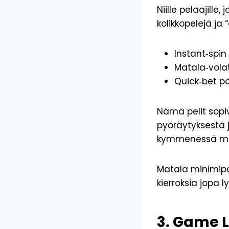
Niille pelaajille
kolikkopelejä ja 
Instant‑spin
Matala‑volat
Quick‑bet pö
Nämä pelit sopiv
pyöräytyksestä j
kymmenessä min
Matala minimipan
kierroksia jopa 
3. Game L