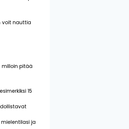
 voit nauttia
 milloin pitää
simerkiksi 15
dollistavat
mielentilasi ja