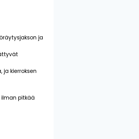
ä
yöräytysjakson ja
ättyvät
, ja kierroksen
ä ilman pitkää