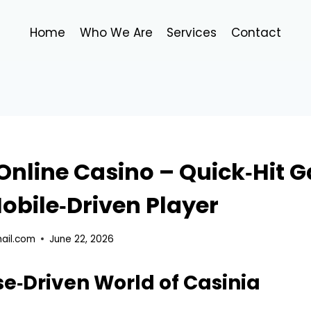
Home
Who We Are
Services
Contact
Online Casino – Quick‑Hit 
Mobile‑Driven Player
ail.com
June 22, 2026
lse‑Driven World of Casinia