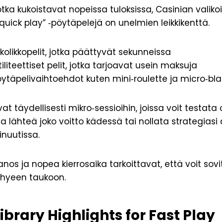
, jotka kukoistavat nopeissa tuloksissa, Casinian vali
“quick play” ‑pöytäpelejä on unelmien leikkikenttä.
 kolikkopelit, jotka päättyvät sekunneissa
iliteettiset pelit, jotka tarjoavat usein maksuja
ytäpelivaihtoehdot kuten mini‑roulette ja micro‑bl
at täydellisesti mikro‑sessioihin, joissa voit testata
a lähteä joko voitto kädessä tai nollata strategiasi 
uutissa.
os ja nopea kierrosaika tarkoittavat, että voit sovi
lyhyeen taukoon.
ibrary Highlights for Fast Play