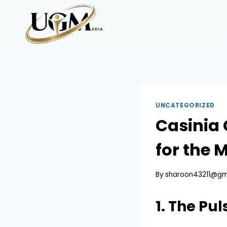
Skip
to
content
UNCATEGORIZED
Casinia 
for the 
By
sharoon43211@gm
1. The Pu