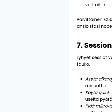
voittoihin
Päivittäinen €50
ansioistasi nope
7. Sessi
Lyhyet sessiot va
tauko.
Aseta aikara
minuuttia.
Käytä quick‑
useita pyörä
Pidä mikro‑t