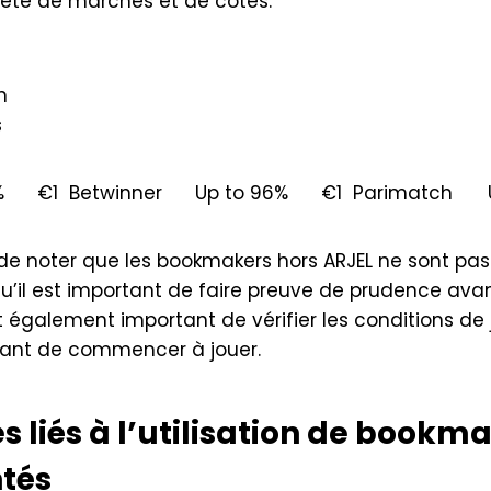
iété de marchés et de cotes.
n
s
%
€1
Betwinner
Up to 96%
€1
Parimatch
 de noter que les bookmakers hors ARJEL ne sont pas
u’il est important de faire preuve de prudence avan
t également important de vérifier les conditions de j
ant de commencer à jouer.
es liés à l’utilisation de bookm
tés