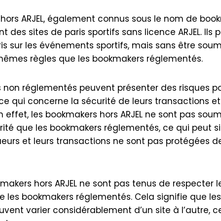
 hors ARJEL, également connus sous le nom de boo
t des sites de paris sportifs sans licence ARJEL. Ils
ris sur les événements sportifs, mais sans être so
mêmes règles que les bookmakers réglementés.
non réglementés peuvent présenter des risques pou
 qui concerne la sécurité de leurs transactions et
 En effet, les bookmakers hors ARJEL ne sont pas so
ité que les bookmakers réglementés, ce qui peut sig
eurs et leurs transactions ne sont pas protégées 
okmakers hors ARJEL ne sont pas tenus de respecter
e les bookmakers réglementés. Cela signifie que les
uvent varier considérablement d’un site à l’autre, c