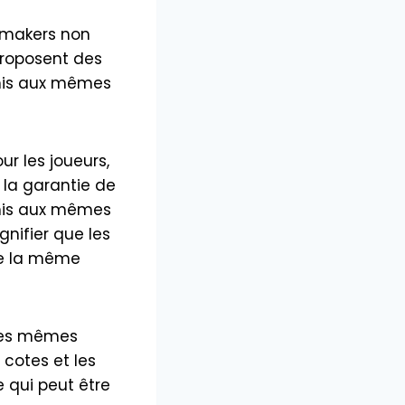
kmakers non
 proposent des
umis aux mêmes
r les joueurs,
 la garantie de
umis aux mêmes
nifier que les
de la même
 les mêmes
 cotes et les
e qui peut être