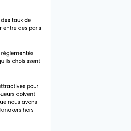
e des taux de
r entre des paris
s réglementés
u’ils choisissent
attractives pour
joueurs doivent
 que nous avons
okmakers hors