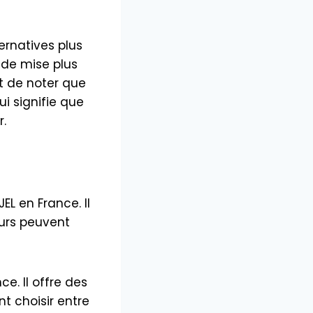
rnatives plus
x de mise plus
nt de noter que
i signifie que
r.
EL en France. Il
eurs peuvent
e. Il offre des
nt choisir entre