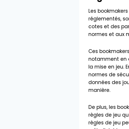
Les bookmakers
réglementés, son
cotes et des pa
normes et aux 
Ces bookmakers 
notamment en ce
la mise en jeu.
normes de sécur
données des jou
manière.
De plus, les bo
règles de jeu qu
règles de jeu pe