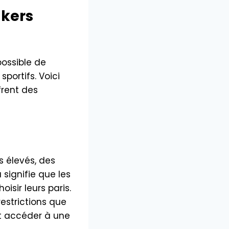
akers
possible de
portifs. Voici
frent des
s élevés, des
 signifie que les
isir leurs paris.
estrictions que
nt accéder à une