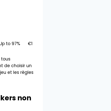
Up to 97%
€1
 tous
t de choisir un
eu et les règles
akers non