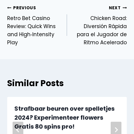
Post
PREVIOUS
NEXT
Retro Bet Casino
Chicken Road:
navigation
Review: Quick Wins
Diversión Rápida
and High‑Intensity
para el Jugador de
Play
Ritmo Acelerado
Similar Posts
Strafbaar beuren over spelletjes
2024? Experimenteer flowers
Gratis 80 spins pro!