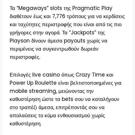
Τα “Megaways” slots της Pragmatic Play
διαθέτουν έως και 7,776 τρόπους για να κερδίσεις
και ταχύτητες περιστροφής που είναι από τις πιο
γρήγορες στην αγορά. Τα “Jackpots” της
Playson δίνουν άμεσα payouts χωρίς να
περιμένεις να συγκεντρωθούν δωρεάν
περιστροφές.
Επιλογές live casino όπως Crazy Time και
Power Up Roulette είναι βελτιστοποιημένες για
mobile streaming, μειώνοντας την
καθυστέρηση ώστε τα bets σου να καταλήγουν
στο τραπέζι άμεσα, επιτρέποντάς σου να
απολαύσεις το κύμα ενθουσιασμού χωρίς
καθυστέρηση.