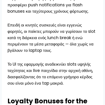
προσφέρει push notifications για flash
bonuses και ταχύτερους χρόνους φόρτωσης.
Επειδή οι κινητές συσκευές είναι εγγενώς
φορητές, οι παίκτες μπορούν να γυρίσουν το slot
κατά τη διάρκεια ενός lunch break ή ενώ
περιμένουν τα μέσα μεταφοράς — όλα χωρίς να
βγάλουν το laptop τους.
Το UI της εφαρμογής αναδεικνύει slots υψηλής
ταχύτητας και live παιχνίδια στην αρχική οθόνη,
διασφαλίζοντας ότι το επόμενο γρήγορο κέρδος
σου είναι μόνο ένα tap μακριά.
Loyalty Bonuses for the