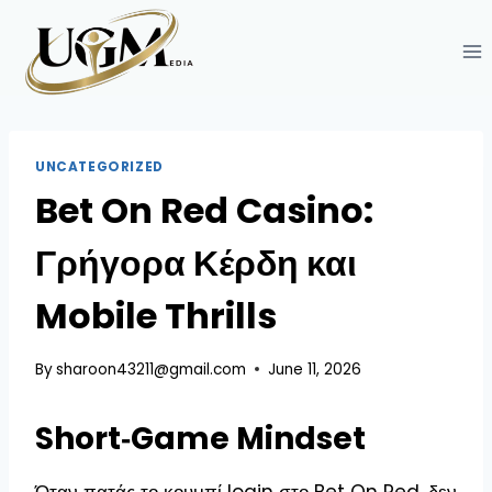
Skip
to
content
UNCATEGORIZED
Bet On Red Casino:
Γρήγορα Κέρδη και
Mobile Thrills
By
sharoon43211@gmail.com
June 11, 2026
Short‑Game Mindset
Όταν πατάς το κουμπί login στο Bet On Red, δεν