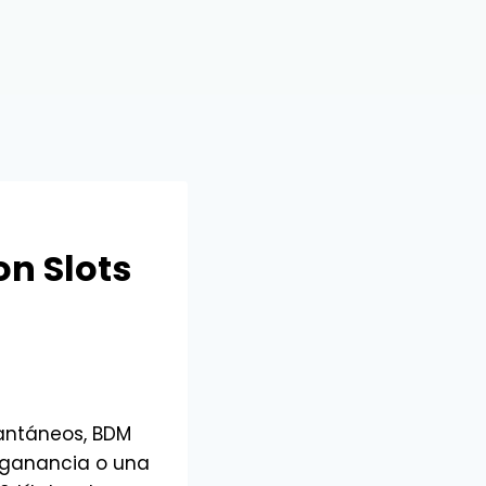
on Slots
tantáneos, BDM
 ganancia o una