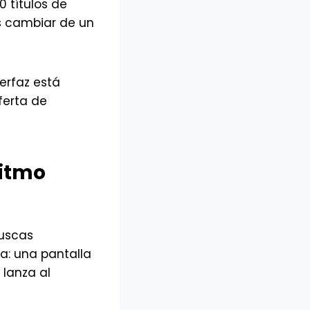
 títulos de
s cambiar de un
terfaz está
ferta de
ritmo
buscas
da: una pantalla
 lanza al