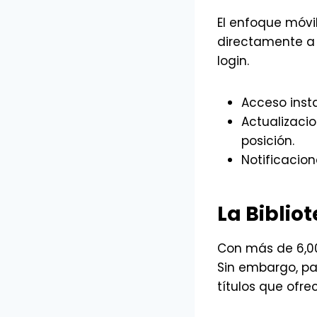
El enfoque móvi
directamente a 
login.
Acceso insta
Actualizacio
posición.
Notificacion
La Biblio
Con más de 6,00
Sin embargo, pa
títulos que ofr