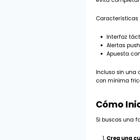
Características 
Interfaz tác
Alertas push
Apuesta con
Incluso sin una 
con mínima fric
Cómo Inic
Si buscas una fo
Crea una cu