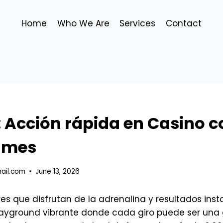
Home
Who We Are
Services
Contact
 Acción rápida en Casino c
Games
ail.com
June 13, 2026
res que disfrutan de la adrenalina y resultados ins
layground vibrante donde cada giro puede ser una