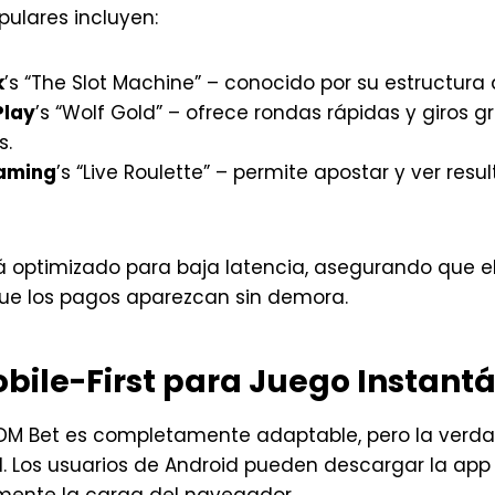
pulares incluyen:
k
’s “The Slot Machine” – conocido por su estructura
Play
’s “Wolf Gold” – ofrece rondas rápidas y giros gr
s.
Gaming
’s “Live Roulette” – permite apostar y ver resu
 optimizado para baja latencia, asegurando que el
que los pagos aparezcan sin demora.
bile-First para Juego Instant
 BDM Bet es completamente adaptable, pero la ver
. Los usuarios de Android pueden descargar la ap
mente la carga del navegador.