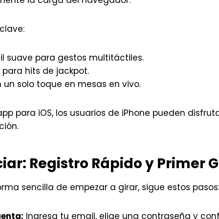
clave:
til suave para gestos multitáctiles.
 para hits de jackpot.
 un solo toque en mesas en vivo.
app para iOS, los usuarios de iPhone pueden disfrutar
ción.
iar: Registro Rápido y Primer G
rma sencilla de empezar a girar, sigue estos pasos
enta:
Ingresa tu email, elige una contraseña y conf