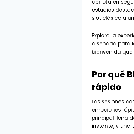
derrota en segu
estudios destac
slot clásico a un
Explora la exper
diseñada para l
bienvenida que 
Por qué B
rápido
Las sesiones co
emociones rápida
principal llena 
instante, y una 