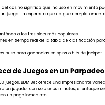
l del casino significa que incluso en movimiento pu
un juego sin esperar a que cargue completamente 
ntáneo a los tres slots más populares.
nes en tiempo real de la tabla de clasificación par
es push para ganancias en spins o hits de jackpot.
teca de Juegos en un Parpadeo
0 juegos, BDM Bet ofrece una impresionante varie
ra un jugador con solo unos minutos, el enfoque s
ecen un pago inmediato.