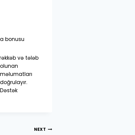
a bonusu
rəkkəb və tələb
 olunan
 məlumatları
doğrulayır.
 Dəstək
NEXT