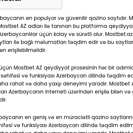
baycanın en populyar və güvenilir qazino saytıdır. 
ostbet AZ adları ilə tanınan bu platforma qeydiy
rbaycanlılar üçün kolay və sürətli olur. Mostbet.az
ları ilə bağlı məlumatları təqdim edir və bu saytl
n erişilebilməlidir.
üçün Mostbet AZ qeydiyyat prosesinin hər bir adımla
r səhifəsi və funksiyası Azerbaycan dilində təqdim ed
 daha rahat və daha yaxşı deneyimi yaradır. Mostbet
rı Azerbaycanın interneti üzərindən erişilə bilən və g
ir.
aycanın en geniş və en müraciətli qazino saytlarınd
əhifəsi və funksiyası Azerbaycan dilində təqdim edilm