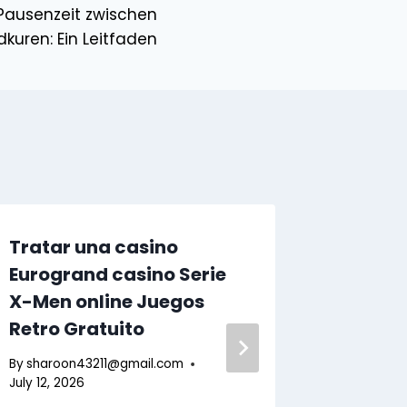
 Pausenzeit zwischen
dkuren: Ein Leitfaden
Tratar una casino
Look b
Eurogrand casino Serie
variou
X-Men online Juegos
with fr
Retro Gratuito
vehicl
can so
By
sharoon43211@gmail.com
website
July 12, 2026