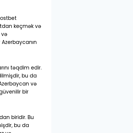
Mostbet
yatdan keçmək və
 və
ar Azerbaycanın
rını təqdim edir.
ilmişdir, bu da
 Azerbaycan və
üvenilir bir
an biridir. Bu
işdir, bu da