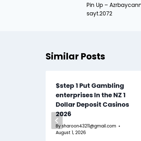
Pin Up – Azrbaycann
navigation
sayt.2072
Similar Posts
gramma
$step 1 Put Gambling
fende
enterprises In the NZ 1
pins
Dollar Deposit Casinos
2026
m
By
sharoon43211@gmail.com
August 1, 2026