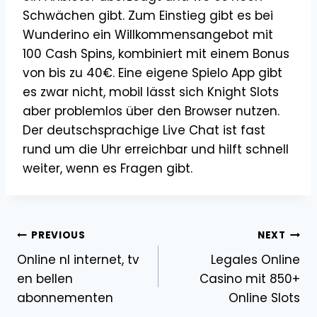
Schwächen gibt. Zum Einstieg gibt es bei
Wunderino ein Willkommensangebot mit
100 Cash Spins, kombiniert mit einem Bonus
von bis zu 40€. Eine eigene Spielo App gibt
es zwar nicht, mobil lässt sich Knight Slots
aber problemlos über den Browser nutzen.
Der deutschsprachige Live Chat ist fast
rund um die Uhr erreichbar und hilft schnell
weiter, wenn es Fragen gibt.
Post
PREVIOUS
NEXT
Online nl internet, tv
Legales Online
navigation
en bellen
Casino mit 850+
abonnementen
Online Slots