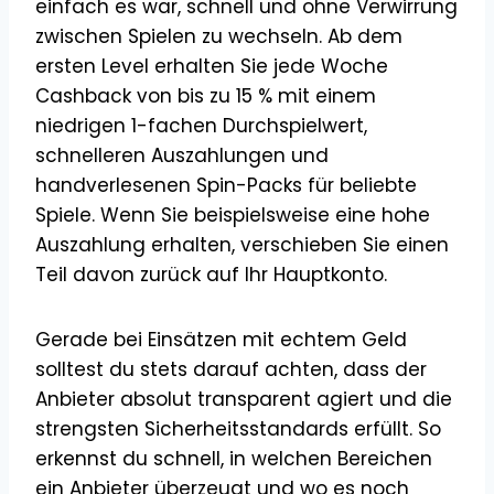
einfach es war, schnell und ohne Verwirrung
zwischen Spielen zu wechseln. Ab dem
ersten Level erhalten Sie jede Woche
Cashback von bis zu 15 % mit einem
niedrigen 1-fachen Durchspielwert,
schnelleren Auszahlungen und
handverlesenen Spin-Packs für beliebte
Spiele. Wenn Sie beispielsweise eine hohe
Auszahlung erhalten, verschieben Sie einen
Teil davon zurück auf Ihr Hauptkonto.
Gerade bei Einsätzen mit echtem Geld
solltest du stets darauf achten, dass der
Anbieter absolut transparent agiert und die
strengsten Sicherheitsstandards erfüllt. So
erkennst du schnell, in welchen Bereichen
ein Anbieter überzeugt und wo es noch