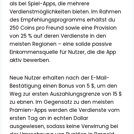
als bei Spiel-Apps, die mehrere
Verdienstmöglichkeiten bieten. Im Rahmen
des Empfehlungsprogramms erhältst du
250 Coins pro Freund sowie eine Provision
von 25 % auf deren Verdienste in den
meisten Regionen – eine solide passive
Einkommensquelle für Nutzer, die die App
aktiv bewerben.
Neue Nutzer erhalten nach der E-Mail-
Bestätigung einen Bonus von 5 $, um den
Weg zur ersten Auszahlungsgrenze von 15 $
zu ebnen. Im Gegensatz zu den meisten
Prämien-Apps werden die Verdienste vom
ersten Tag an in echten Dollar
ausgewiesen, sodass keine Verwirrung bei