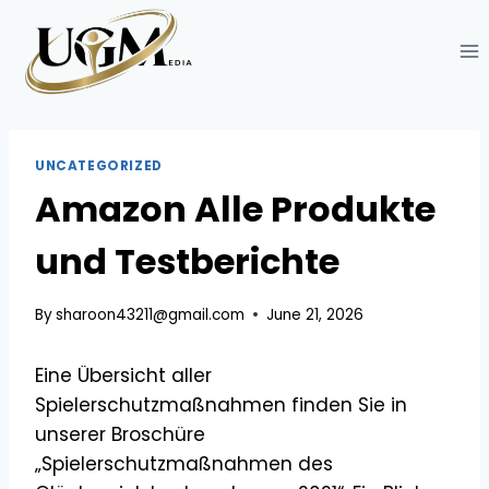
Skip
to
content
UNCATEGORIZED
Amazon Alle Produkte
und Testberichte
By
sharoon43211@gmail.com
June 21, 2026
Eine Übersicht aller
Spielerschutzmaßnahmen finden Sie in
unserer Broschüre
„Spielerschutzmaßnahmen des