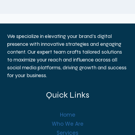
We specialize in elevating your brand’s digital
presence with innovative strategies and engaging
content. Our expert team crafts tailored solutions
to maximize your reach and influence across all
social media platforms, driving growth and success
for your business.
Quick Links
Home
Who We Are
Services