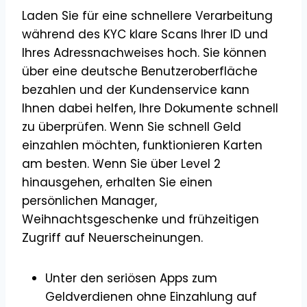
Laden Sie für eine schnellere Verarbeitung
während des KYC klare Scans Ihrer ID und
Ihres Adressnachweises hoch. Sie können
über eine deutsche Benutzeroberfläche
bezahlen und der Kundenservice kann
Ihnen dabei helfen, Ihre Dokumente schnell
zu überprüfen. Wenn Sie schnell Geld
einzahlen möchten, funktionieren Karten
am besten. Wenn Sie über Level 2
hinausgehen, erhalten Sie einen
persönlichen Manager,
Weihnachtsgeschenke und frühzeitigen
Zugriff auf Neuerscheinungen.
Unter den seriösen Apps zum
Geldverdienen ohne Einzahlung auf