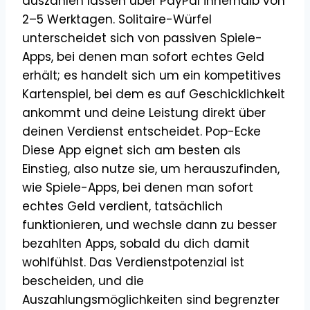
auszahlen lassen über PayPal innerhalb von
2–5 Werktagen. Solitaire-Würfel
unterscheidet sich von passiven Spiele-
Apps, bei denen man sofort echtes Geld
erhält; es handelt sich um ein kompetitives
Kartenspiel, bei dem es auf Geschicklichkeit
ankommt und deine Leistung direkt über
deinen Verdienst entscheidet. Pop-Ecke
Diese App eignet sich am besten als
Einstieg, also nutze sie, um herauszufinden,
wie Spiele-Apps, bei denen man sofort
echtes Geld verdient, tatsächlich
funktionieren, und wechsle dann zu besser
bezahlten Apps, sobald du dich damit
wohlfühlst. Das Verdienstpotenzial ist
bescheiden, und die
Auszahlungsmöglichkeiten sind begrenzter