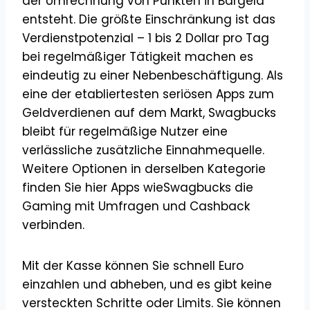
der Umrechnung von Punkten in Bargeld
entsteht. Die größte Einschränkung ist das
Verdienstpotenzial – 1 bis 2 Dollar pro Tag
bei regelmäßiger Tätigkeit machen es
eindeutig zu einer Nebenbeschäftigung. Als
eine der etabliertesten seriösen Apps zum
Geldverdienen auf dem Markt, Swagbucks
bleibt für regelmäßige Nutzer eine
verlässliche zusätzliche Einnahmequelle.
Weitere Optionen in derselben Kategorie
finden Sie hier Apps wieSwagbucks die
Gaming mit Umfragen und Cashback
verbinden.
Mit der Kasse können Sie schnell Euro
einzahlen und abheben, und es gibt keine
versteckten Schritte oder Limits. Sie können