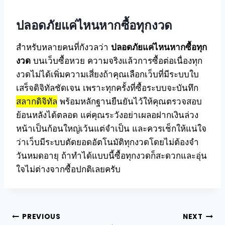
ปลอดภัยแค่ไหนหากซื้อทุกงวด
สำหรับหลายคนที่กังวลว่า
ปลอดภัยแค่ไหนหากซื้อทุก
งวด
บนเว็บซื้อหวย ความจริงแล้วการซื้อต่อเนื่องทุก
งวดไม่ได้เพิ่มความเสี่ยงถ้าคุณเลือกเว็บที่มีระบบใบ
เสร็จดิจิทัลชัดเจน เพราะทุกครั้งที่ซื้อระบบจะบันทึก
สลากดิจิทัล
พร้อมหลักฐานยืนยันไว้ให้คุณตรวจสอบ
ย้อนหลังได้ตลอด แค่คุณระวังอย่าเผลอฝากเงินล่วง
หน้าเป็นก้อนใหญ่เว้นแต่จำเป็น และควรเช็กให้แน่ใจ
ว่าเว็บมีระบบตัดยอดอัตโนมัติทุกงวดโดยไม่ต้องจำ
วันหมดอายุ ถ้าทำได้แบบนี้ซื้อทุกงวดก็สะดวกและอุ่น
ใจไม่ต่างจากซื้อปกติเลยครับ
Post
PREVIOUS
NEXT