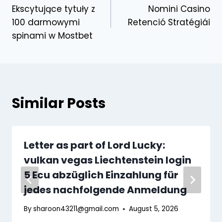
Ekscytujące tytuły z
Nomini Casino
navigation
100 darmowymi
Retenció Stratégiái
spinami w Mostbet
Similar Posts
Letter as part of Lord Lucky:
vulkan vegas Liechtenstein login
5 Ecu abzüglich Einzahlung für
jedes nachfolgende Anmeldung
By
sharoon43211@gmail.com
August 5, 2026