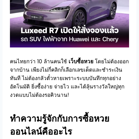
คนไทยกว่า 10 ล้านคนใช้
เว็บซื้อหวย
โดยไม่ต้องออก
จากบ้าน เพียงไม่กี่คลิกก็เลือกเลขเด็ดและชำระเงิน
ทันที ไม่ต้องกลัวตั๋วหายเพราะระบบบันทึกทุกอย่าง
อัตโนมัติ ยิ่งซื้อง่าย จ่ายไว และได้ลุ้นรางวัลใหญ่ทุก
งวดแบบไม่ต้องรอคิวนาน!
ทำความรู้จักกับการซื้อหวย
ออนไลน์คืออะไร