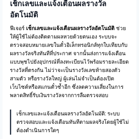
เช็กเลขและแจ้งเตือนผลรางวัล
อัตโนมัติ
ฟีเจอร์
เช็กเลขและแจ้งเตือนผลรางวัลอัตโนมัติ
ช่วย
ให้ผู้ใช้ไม่ต้องติดตามผลหวยด้วยตนเอง ระบบจะ
ตรวจสอบหมายเลขในตั๋วอิเล็กทรอนิกส์ทุกใบเทียบกับ
ผลรางวัลจริงทันทีที่ประกาศ จากนั้นส่งการแจ้งเตือน
แบบพุชไปยังอุปกรณ์ที่ลงทะเบียนไว้พร้อมรายละเอียด
รางวัลที่ตรงกัน ไม่ว่าจะเป็นรางวัลเลขท้ายสองตัว
สามตัว หรือรางวัลใหญ่ ผู้เล่นไม่จำเป็นต้องเปิด
เว็บไซต์หรือสแกนตั๋วซ้ำอีก ซึ่งลดความเสี่ยงในการ
พลาดสิทธิ์รับเงินรางวัลจากการลืมตรวจสอบ
เช็กเลขและแจ้งเตือนผลรางวัลอัตโนมัติ: ระบบ
ตรวจสอบและแจ้งเตือนทันทีตามผลจริงโดยผู้ใช้ไม่
ต้องดำเนินการใดๆ