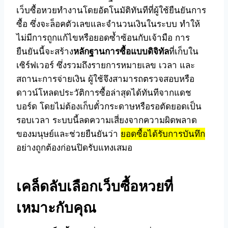
เว็บซื้อหวยทำงานโดยอัตโนมัติทันทีที่ผู้ใช้ยืนยันการ
ซื้อ ซึ่งจะล็อคตัวเลขและจำนวนเงินในระบบ ทำให้
ไม่มีการถูกแก้ไขหรือยอดซ้ำซ้อนกับเจ้ามือ การ
ยืนยันนี้จะสร้าง
หลักฐานการซื้อแบบดิจิทัล
ที่เก็บใน
เซิร์ฟเวอร์ ซึ่งรวมถึงรายการหมายเลข เวลา และ
สถานะการจ่ายเงิน ผู้ใช้จึงสามารถตรวจสอบหรือ
ดาวน์โหลดประวัติการซื้อล่าสุดได้ทันทีจากแดช
บอร์ด โดยไม่ต้องเก็บตั๋วกระดาษหรือรอตัดยอดเป็น
รอบเวลา ระบบนี้ลดความเสี่ยงจากความผิดพลาด
ของมนุษย์และช่วยยืนยันว่า
ยอดซื้อได้รับการบันทึก
อย่างถูกต้องก่อนปิดรับแทงเสมอ
เคล็ดลับเลือกเว็บซื้อหวยที่
เหมาะกับคุณ