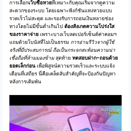
การเลือก
เว็บซื้อหวย
ที่เหมาะกับคุณเริ่มจากดูความ
สะดวกของระบบ โดยเฉพาะฟังก์ชันแทงหวยแบบ
รวดเร็วไม่สะดุด และรองรับการถอนเงินหลายช่อง
ทางโดยไม่มีขั้นต่ำเกินไป
ต้องสังเกตความโปร่งใส
ของราคาจ่าย
เพราะบางเว็บลดเปอร์เซ็นต์ค่าคอมฯ
แถมด้วยโบนัสที่ไม่เป็นธรรม
การอ่านรีวิวจากผู้ใช้
จริงที่มีประสบการณ์ ถือเป็นกระจกสะท้อนความน่า
เชื่อถือที่ห้ามมองข้าม
สุดท้าย
ทดสอบฝาก-ถอนด้วย
ยอดเล็กก่อน
เพื่อพิสูจน์ความรวดเร็วและระบบแจ้ง
เตือนที่เสถียร นี่คือเคล็ดลับสำคัญที่จะป้องกันปัญหา
หลังการเดิมพัน