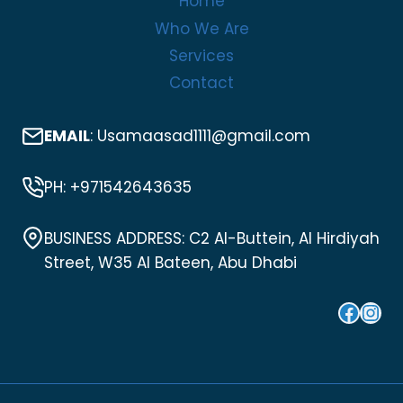
Home
Who We Are
Services
Contact
EMAIL
: Usamaasad1111@gmail.com
PH: +971542643635
BUSINESS ADDRESS: C2 Al-Buttein, Al Hirdiyah
Street, W35 Al Bateen, Abu Dhabi
Face
Ins