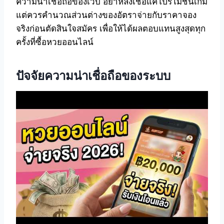
ความน่าเชื่อถือของเว็บ อย่าหลงเชื่อแค่โปรโมชั่นเกม
แต่ควรคำนวณส่วนต่างของอัตราจ่ายกับราคาจอง
จริงก่อนตัดสินใจสมัคร เพื่อให้ได้ผลตอบแทนสูงสุดทุก
ครั้งที่ซื้อหวยออนไลน์
ปัจจัยความน่าเชื่อถือของระบบ