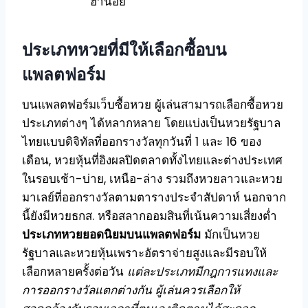
ฮานอย
ประเภทหวยที่มีให้เลือกซื้อบน
แพลตฟอร์ม
บนแพลตฟอร์มเว็บซื้อหวย ผู้เล่นสามารถเลือกซื้อหวย
ประเภทต่างๆ ได้หลากหลาย โดยแบ่งเป็นหวยรัฐบาล
ไทยแบบดิจิทัลที่ออกรางวัลทุกวันที่ 1 และ 16 ของ
เดือน, หวยหุ้นที่อิงผลปิดตลาดทั้งไทยและต่างประเทศ
ในรอบเช้า-บ่าย, เหนือ-ล่าง รวมถึงหวยลาวและหวย
มาเลย์ที่ออกรางวัลตามตารางประจำสัปดาห์ นอกจาก
นี้ยังมีหวยธกส. หรือสลากออมสินที่เน้นความเสี่ยงต่ำ
ประเภทหวยยอดนิยมบนแพลตฟอร์ม
มักเป็นหวย
รัฐบาลและหวยหุ้นเพราะอัตราจ่ายสูงและมีรอบให้
เลือกหลายครั้งต่อวัน
แต่ละประเภทมีกฎการแทงและ
การออกรางวัลแตกต่างกัน ผู้เล่นควรเลือกให้