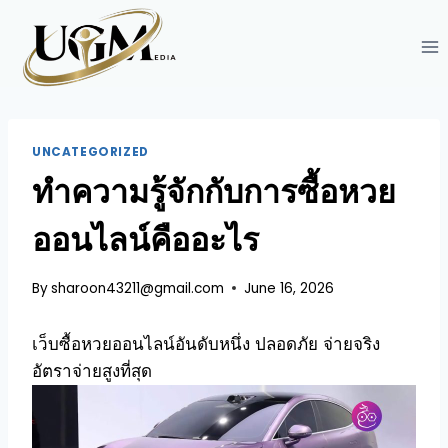
Skip
to
content
UNCATEGORIZED
ทำความรู้จักกับการซื้อหวย
ออนไลน์คืออะไร
By
sharoon43211@gmail.com
June 16, 2026
เว็บซื้อหวยออนไลน์อันดับหนึ่ง ปลอดภัย จ่ายจริง
อัตราจ่ายสูงที่สุด