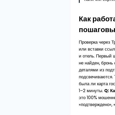
Как работ
пошаговы
Проверка через Т
или вставки ссыл
и отель. Первый 
не найден, бронь
деталями из под
подсвечиваются. 
была ли карта го
1–2 минуты.
Q: К
это 100% мошенни
«подтверждено», 