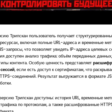
сию Трипскан пользователь получает структурированны
ресурсах, включая полные URL-адреса и временные мет
S-запросы, что позволяет увидеть IP-адреса целевых с
ия доступен анализ трафика: объём переданных данных
типы контента. Особую ценность представляет
расшифр
сессий
, если есть доступ к сертификатам, что раскрыва
HTTPS-соединений. Результат выгружается в формате J
ботки.
ерсию Трипскан доступны: история URL, временные метк
 трафика по протоколам, а также расшифрованные HTTP
фиката.