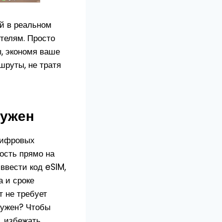
й в реальном
телям. Просто
, экономя ваше
шруты, не тратя
нужен
цифровых
ость прямо на
ввести код eSIM,
 и сроке
т не требует
нужен? Чтобы
, избежать