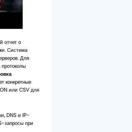
й отчет о
ки. Система
ерверов. Для
, протоколы
овка
ет конкретные
SON или CSV для
и, DNS и IP-
S-запросы при