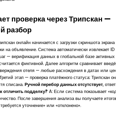
ает проверка через Трипскан —
й разбор
рипскан онлайн начинается с загрузки скриншота экран
ки на объявление. Система автоматически извлекает ID 
шаг — верификация данных в глобальной базе активных 
 считается фиктивной. Далее алгоритм сравнивает введ
тверждения отеля — любые расхождения в датах или це
Третий этап — проверка платёжного статуса: Трипскан он
стя списана.
Ручной перебор данных отсутствует
, отве
ак отличить подделку?
A: Если система показывает «ко
чество. После завершения анализа вы получаете итого
«требуется уточнение» или «отклонено».