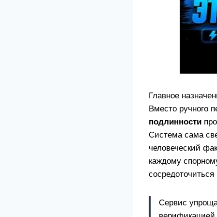
Главное назначен
Вместо ручного п
подлинности
про
Система сама св
человеческий фак
каждому спорному
сосредоточиться н
Сервис упроща
верификацией,