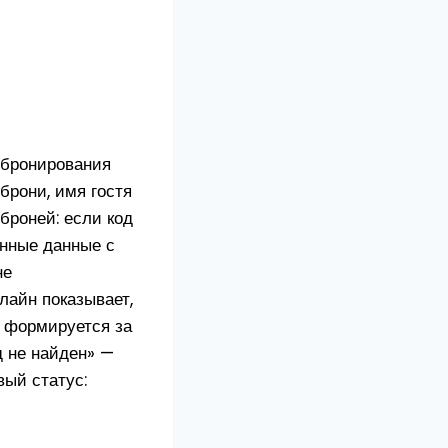
а бронирования
брони, имя гостя
броней: если код
ённые данные с
не
лайн показывает,
т формируется за
д не найден» —
вый статус: