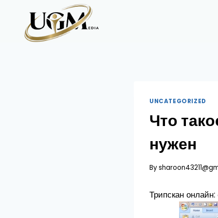
Skip
to
content
UNCATEGORIZED
Что тако
нужен
By
sharoon43211@gm
Трипскан онлайн: