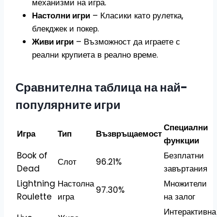
механизми на игра.
Настолни игри
– Класики като рулетка,
блекджек и покер.
Живи игри
– Възможност да играете с
реални крупиета в реално време.
Сравнителна таблица на най-
популярните игри
Специални
Игра
Тип
Възвръщаемост
функции
Book of
Безплатни
Слот
96.21%
Dead
завъртания
Lightning
Настолна
Множители
97.30%
Roulette
игра
на залог
Интерактивна