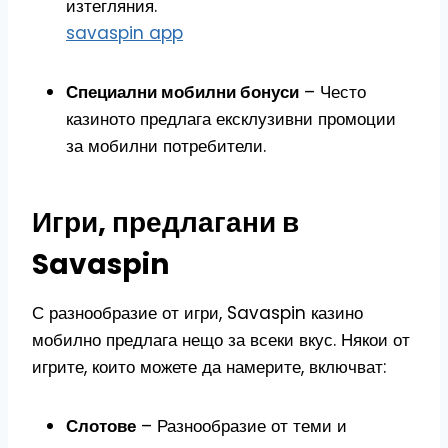
изтегляния.
savaspin app
Специални мобилни бонуси
– Често
казиното предлага ексклузивни промоции
за мобилни потребители.
Игри, предлагани в
Savaspin
С разнообразие от игри, Savaspin казино
мобилно предлага нещо за всеки вкус. Някои от
игрите, които можете да намерите, включват:
Слотове
– Разнообразие от теми и