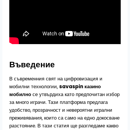
Въведение
В съвременния свят на цифровизация и
мобилни технологии,
savaspin казино
мобилно
се утвърдиха като предпочитан избор
за много играчи. Тази платформа предлага
удобство, прозрачност и невероятни игрални
преживявания, които са само на едно докосване
разстояние. В тази статия ще разгледаме какво