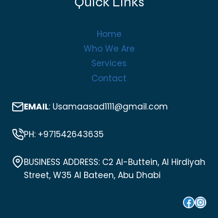
Quick Links
Home
Who We Are
Services
Contact
EMAIL
: Usamaasad1111@gmail.com
PH: +971542643635
BUSINESS ADDRESS: C2 Al-Buttein, Al Hirdiyah
Street, W35 Al Bateen, Abu Dhabi
Face
Ins